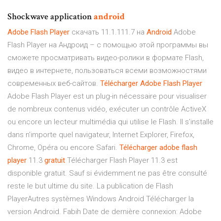
Shockwave application
android
Adobe
Flash
Player
скачать 11.1.111.7 на
Android
Adobe
Flash Player на Андроид – c помощью этой программы вы
сможете просматривать видео-ролики в формате Flash,
видео в интернете, пользоваться всеми возможностями
современных веб-сайтов.
Télécharger
Adobe
Flash
Player
Adobe Flash Player est un plug-in nécessaire pour visualiser
de nombreux contenus vidéo, exécuter un contrôle ActiveX
ou encore un lecteur multimédia qui utilise le Flash. Il s’installe
dans n’importe quel navigateur, Internet Explorer, Firefox,
Chrome, Opéra ou encore Safari.
Télécharger
adobe
flash
player
11.3
gratuit
Télécharger Flash Player 11.3 est
disponible gratuit. Sauf si évidemment ne pas être consulté
reste le but ultime du site. La publication de Flash
PlayerAutres systèmes Windows Android Télécharger la
version Android. Fabih Date de dernière connexion: Adobe