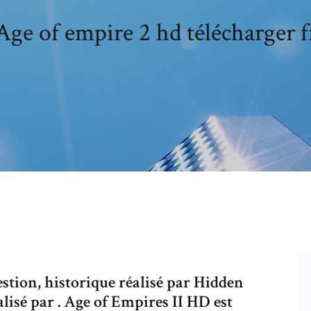
Age of empire 2 hd télécharger f
estion, historique réalisé par Hidden
isé par . Age of Empires II HD est