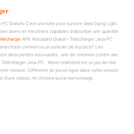
ger
x PC Gratuits
C‘est une lutte pour survivre dans Dying Light.
ies divers et meurtriers capables d’absorber une quantité
élécharger
APB: Reloaded Gratuit • Télécharger Jeux PC…
archiste criminel ou un justicier de la police? Les
nt deux petites escouades : une de criminels contre une
• Télécharger Jeux PC…
Wurm Unlimited est un jeu de rôle
votre mission. Différente du jeu en ligne dans cette version,
tie d’une classe, ne choisira aucun personnage…