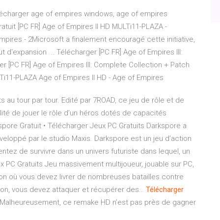
élécharger age of empires windows, age of empires
tuit [PC FR] Age of Empires II HD MULTi11-PLAZA -
pires - 2Microsoft a finalement encouragé cette initiative,
ut d'expansion ... Télécharger [PC FR] Age of Empires III:
er [PC FR] Age of Empires III: Complete Collection + Patch
LTi11-PLAZA Age of Empires II HD - Age of Empires
 au tour par tour. Edité par 7ROAD, ce jeu de rôle et de
ilité de jouer le rôle d’un héros dotés de capacités
pore Gratuit • Télécharger Jeux PC Gratuits
Darkspore a
veloppé par le studio Maxis. Darkspore est un jeu d’action
tentez de survivre dans un univers futuriste dans lequel, un
ux PC Gratuits
Jeu massivement multijoueur, jouable sur PC,
ion où vous devez livrer de nombreuses batailles contre
ion, vous devez attaquer et récupérer des…
Télécharger
Malheureusement, ce remake HD n’est pas près de gagner