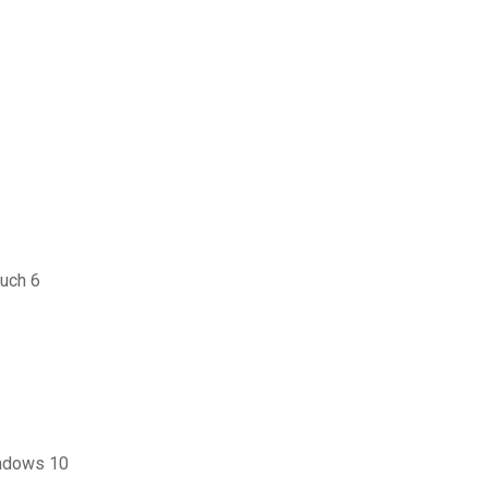
ouch 6
indows 10