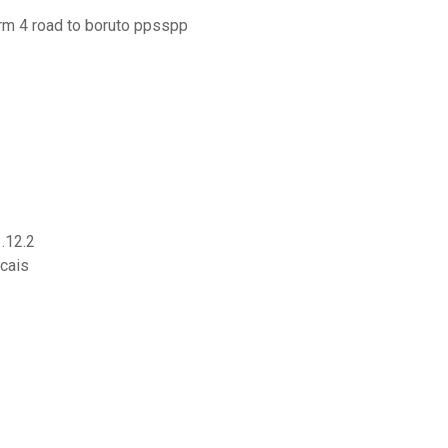
orm 4 road to boruto ppsspp
.12.2
ncais