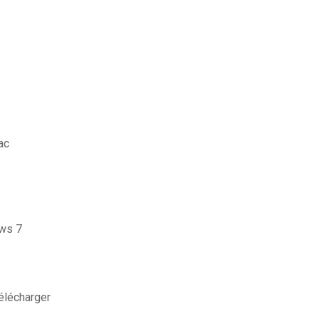
ac
ows 7
élécharger