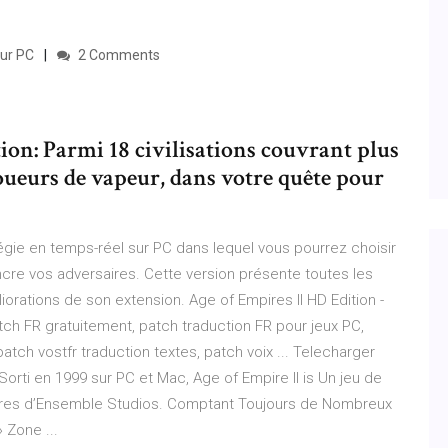
our PC
2 Comments
ion: Parmi 18 civilisations couvrant plus
 joueurs de vapeur, dans votre quête pour
tégie en temps-réel sur PC dans lequel vous pourrez choisir
incre vos adversaires. Cette version présente toutes les
liorations de son extension. Age of Empires II HD Edition -
tch FR gratuitement, patch traduction FR pour jeux PC,
patch vostfr traduction textes, patch voix ... Telecharger
Sorti en 1999 sur PC et Mac, Age of Empire II is Un jeu de
heures d’Ensemble Studios. Comptant Toujours de Nombreux
» Zone ...