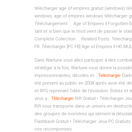
télécharger age of empires gratuit (windows) t
windows, age of empires windows télécharger gra
Téléchargement ... Age of Empires II Forgotten Em
tant et si bien que le mod vient de passer le stat
Complete Collection ... Related Posts. Télécharg
FR; Télécharger [PC FR] Age of Empires II HD MU
Dans Wartune vous allez participer à des combats
stratégie à la fois, Wartune vous donne la possib
impressionnantes, décidés et…
Télécharger
Darks
été présent au public en 2008 après avoir été dé
et RPG reprenant l’idée de l’évolution. Entrez et 
virus a…
Télécharger
Rift Gratuit • Télécharger Je
Rift vous transporte dans un univers en destruct
des groupes de monstres qui sèment la désolat
Flashback Gratuit • Télécharger Jeux PC Gratuits
ces récompenses.