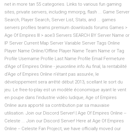
net in more tan 55 categories. Links to various fun gaming
sites, private servers, including mmorpg, flash ... Game Server
Search, Player Search, Server List, Stats, and ... games
servers profiles teams premium downloads forums Games >
Age Of Empires III > aoe3 Servers SEARCH BY Server Name or
IP Server Current Map Server Variable Server Tags Online
Player Name Online/Offline Player Name Team Name or Tag
Profile Username Profile Last Name Profile Email Fermeture
d'Age of Empires Online - jeuxonline.info Au final, la rentabilité
d'Age of Empires Online n'étant pas assurée, le
développement sera arrêté début 2013, scellant le sort du
jeu. Le free-to-play est un modèle économique ayant le vent
en poupe dans l'industrie vidéo ludique, Age of Empires
Online aura apporté sa contribution par sa mauvaise
utilisation. Join our Discord Server! | Age Of Empires Online --
Celeste ... Join our Discord Server! Here at Age Of Empires
Online -- Celeste Fan Project, we have officially moved our