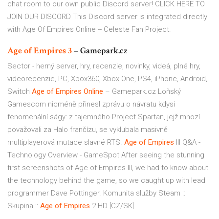
chat room to our own public Discord server! CLICK HERE TO
JOIN OUR DISCORD This Discord server is integrated directly
with Age Of Empires Online -- Celeste Fan Project.
Age
of
Empires
3
– Gamepark.cz
Sector - herný server, hry, recenzie, novinky, videá, plné hry,
videorecenzie, PC, Xbox360, Xbox One, PS4, iPhone, Android,
Switch
Age
of
Empires
Online
– Gamepark.cz
Loňský
Gamescom nicméně přinesl zprávu o návratu kdysi
fenomenální ságy: z tajemného Project Spartan, jejž mnozí
považovali za Halo frančízu, se vyklubala masivně
multiplayerová mutace slavné RTS.
Age
of
Empires
III Q&A -
Technology Overview - GameSpot
After seeing the stunning
first screenshots of Age of Empires III, we had to know about
the technology behind the game, so we caught up with lead
programmer Dave Pottinger.
Komunita služby Steam ::
Skupina ::
Age
of
Empires
2 HD [CZ/SK]