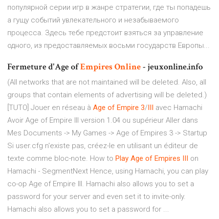
популярной серии игр в жанре стратегии, где ты попадешь
а гущу событий увлекательного и незабываемого
процесса. Здесь тебе предстоит взяться за управление
одного, из предоставляемых восьми государств Европы...
Fermeture d'Age of
Empires
Online
- jeuxonline.info
(All networks that are not maintained will be deleted. Also, all
groups that contain elements of advertising will be deleted.)
[TUTO] Jouer en réseau à
Age
of Empire
3
/
III
avec Hamachi
Avoir Age of Empire III version 1.04 ou supérieur Aller dans
Mes Documents -> My Games -> Age of Empires 3 -> Startup
Si user.cfg n'existe pas, créez-le en utilisant un éditeur de
texte comme bloc-note. How to
Play Age of Empires III
on
Hamachi - SegmentNext Hence, using Hamachi, you can play
co-op Age of Empire III. Hamachi also allows you to set a
password for your server and even set it to invite-only.
Hamachi also allows you to set a password for ...