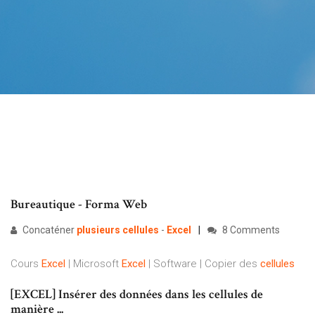
Bureautique - Forma Web
Concaténer
plusieurs
cellules
-
Excel
8 Comments
Cours
Excel
| Microsoft
Excel
| Software | Copier des
cellules
[EXCEL] Insérer des données dans les cellules de
manière ...