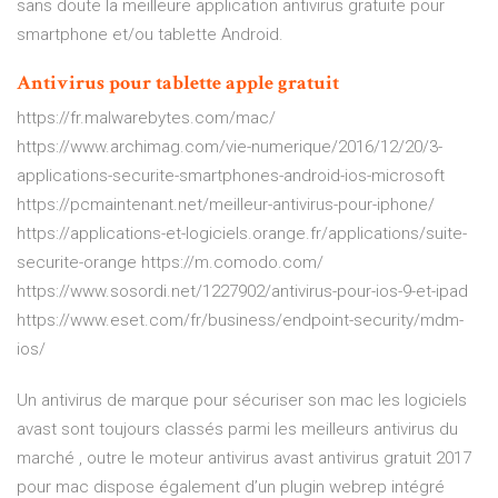
sans doute la meilleure application antivirus gratuite pour
smartphone et/ou tablette Android.
Antivirus
pour
tablette
apple
gratuit
https://fr.malwarebytes.com/mac/
https://www.archimag.com/vie-numerique/2016/12/20/3-
applications-securite-smartphones-android-ios-microsoft
https://pcmaintenant.net/meilleur-antivirus-pour-iphone/
https://applications-et-logiciels.orange.fr/applications/suite-
securite-orange https://m.comodo.com/
https://www.sosordi.net/1227902/antivirus-pour-ios-9-et-ipad
https://www.eset.com/fr/business/endpoint-security/mdm-
ios/
Un antivirus de marque pour sécuriser son mac les logiciels
avast sont toujours classés parmi les meilleurs antivirus du
marché , outre le moteur antivirus avast antivirus gratuit 2017
pour mac dispose également d’un plugin webrep intégré