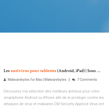
Les
antivirus
pour
tablettes
(Android, iPad) | Sous …
Malwarebytes for Mac | Malwarebytes
7 Comments
Découvrez ma sélection des meilleurs antivirus pour votre
smartphone Android ou iPhone afin de le protéger contre les
attaques de virus et malwares.CM Security Applock Virus est