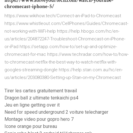
https://www.solveyourtech.com/watch-youtube-
chromecast-iphone-5/
https://www.wikihow.tech/Connect-an-iPad-to-Chromecast
https://www.whistleout.com/CellPhones/Guides/Chromecast-
not-working-with-WiFi-help https://help.hbogo.com/hc/en-
us/articles/204872247-Troubleshoot-Chromecast-on-iPhone-
or-iPad https://setapp.com/how-to/set-up-and-optimize-
chromecast-for-mac https://www.techradar.com/how-to/how-
to-chromecast-netflix-the-best-way-to-watch-netflix-with-
googles-streaming-dongle https://help.stan.com.au/hc/en-
us/articles/203080380-Setting-up-Stan-on-my-Chromecast
Tirer les cartes gratuitement travail
Dragon ball z ultimate tenkaichi ps4
Jeu en ligne getting over it
Need for speed underground 2 voiture telecharger
Montage video pour gopro hero 7
Icone orange pour bureau