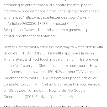
streaming-to-chromecast-audio-controlled-with-iphone/
http://www.prodigemobile.com/tutoriel-apple/chromecast-
iphone-ipad/ https://applicaster.zendesk.com/hc/en-
us/articles/360000341823-Chromecast-Configuration-and-
Setup https://www.mlb.com/live-stream-games/help-
center/chromecast-get-started
How to Chromecast Netflix: the best way to watch Netflix with
Google's ... 15 Apr 2019 ... The Netflix app is available on
iPhone, iPad, and iPod touch models that run ... Before you
set up Netflix on your Chromecast, make sure your ... How to
use Chromecast to watch HBO NOW on your TV You can use
Chromecast to cast HBO NOW from your phone, tablet, or
computer to your TV. ... Set up Chromecast on your Android
or iOS device. To find out ... How to Set Up Google
Chromecast (2013) Easily on Your iPhone 6s