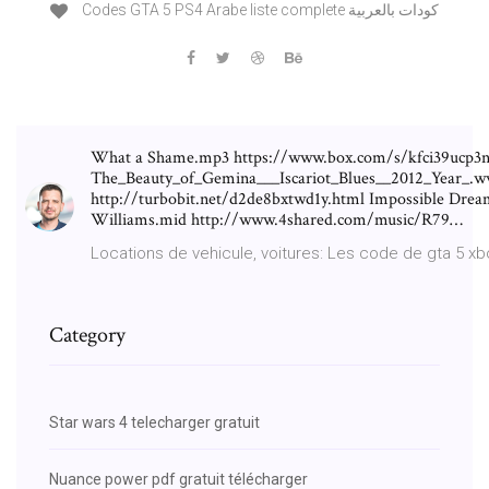
Codes GTA 5 PS4 Arabe liste complete كودات بالعربية
What a Shame.mp3 https://www.box.com/s/kfci39ucp3
The_Beauty_of_Gemina___Iscariot_Blues__2012_Year_.w
http://turbobit.net/d2de8bxtwd1y.html Impossible Drea
Williams.mid http://www.4shared.com/music/R79…
Locations de vehicule, voitures: Les code de gta 5 xbo
Category
Star wars 4 telecharger gratuit
Nuance power pdf gratuit télécharger