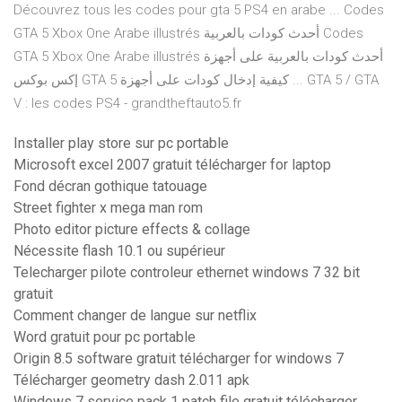
Découvrez tous les codes pour gta 5 PS4 en arabe ... Codes
GTA 5 Xbox One Arabe illustrés أحدث كودات بالعربية Codes
GTA 5 Xbox One Arabe illustrés أحدث كودات بالعربية على أجهزة
إكس بوكس GTA 5 كيفية إدخال كودات على أجهزة ... GTA 5 / GTA
V : les codes PS4 - grandtheftauto5.fr
Installer play store sur pc portable
Microsoft excel 2007 gratuit télécharger for laptop
Fond décran gothique tatouage
Street fighter x mega man rom
Photo editor picture effects & collage
Nécessite flash 10.1 ou supérieur
Telecharger pilote controleur ethernet windows 7 32 bit
gratuit
Comment changer de langue sur netflix
Word gratuit pour pc portable
Origin 8.5 software gratuit télécharger for windows 7
Télécharger geometry dash 2.011 apk
Windows 7 service pack 1 patch file gratuit télécharger