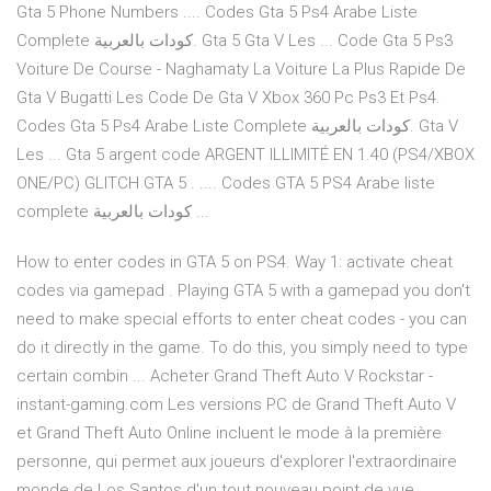
Gta 5 Phone Numbers .... Codes Gta 5 Ps4 Arabe Liste
Complete كودات بالعربية. Gta 5 Gta V Les ... Code Gta 5 Ps3
Voiture De Course - Naghamaty La Voiture La Plus Rapide De
Gta V Bugatti Les Code De Gta V Xbox 360 Pc Ps3 Et Ps4.
Codes Gta 5 Ps4 Arabe Liste Complete كودات بالعربية. Gta V
Les ... Gta 5 argent code ARGENT ILLIMITÉ EN 1.40 (PS4/XBOX
ONE/PC) GLITCH GTA 5 . .... Codes GTA 5 PS4 Arabe liste
complete كودات بالعربية ...
How to enter codes in GTA 5 on PS4. Way 1: activate cheat
codes via gamepad . Playing GTA 5 with a gamepad you don't
need to make special efforts to enter cheat codes - you can
do it directly in the game. To do this, you simply need to type
certain combin ... Acheter Grand Theft Auto V Rockstar -
instant-gaming.com Les versions PC de Grand Theft Auto V
et Grand Theft Auto Online incluent le mode à la première
personne, qui permet aux joueurs d'explorer l'extraordinaire
monde de Los Santos d'un tout nouveau point de vue.