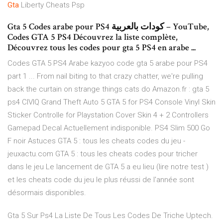
Gta
Liberty Cheats Psp
Gta 5 Codes arabe pour PS4 كودات بالعربية – YouTube,
Codes GTA 5 PS4 Découvrez la liste complète,
Découvrez tous les codes pour gta 5 PS4 en arabe ...
Codes GTA 5 PS4 Arabe kazyoo code gta 5 arabe pour PS4
part 1 ... From nail biting to that crazy chatter, we're pulling
back the curtain on strange things cats do Amazon.fr : gta 5
ps4 CIVIQ Grand Theft Auto 5 GTA 5 for PS4 Console Vinyl Skin
Sticker Controlle for Playstation Cover Skin 4 + 2 Controllers
Gamepad Decal Actuellement indisponible. PS4 Slim 500 Go
F noir Astuces GTA 5 : tous les cheats codes du jeu -
jeuxactu.com GTA 5 : tous les cheats codes pour tricher
dans le jeu Le lancement de GTA 5 a eu lieu (lire notre test )
et les cheats code du jeu le plus réussi de l'année sont
désormais disponibles.
Gta 5 Sur Ps4 La Liste De Tous Les Codes De Triche Uptech.