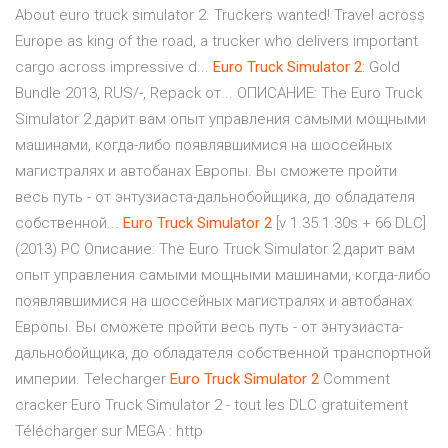
About euro truck simulator 2. Truckers wanted! Travel across
Europe as king of the road, a trucker who delivers important
cargo across impressive d...
Euro
Truck
Simulator
2
: Gold
Bundle 2013, RUS/-, Repack от... ОПИСАНИЕ: The Euro Truck
Simulator 2 дарит вам опыт управления самыми мощными
машинами, когда-либо появлявшимися на шоссейных
магистралях и автобанах Европы. Вы сможете пройти
весь путь - от энтузиаста-дальнобойщика, до обладателя
собственной...
Euro
Truck
Simulator
2
[v 1.35.1.30s + 66 DLC]
(2013) PC Описание: The Euro Truck Simulator 2 дарит вам
опыт управления самыми мощными машинами, когда-либо
появлявшимися на шоссейных магистралях и автобанах
Европы. Вы сможете пройти весь путь - от энтузиаста-
дальнобойщика, до обладателя собственной транспортной
империи. Telecharger
Euro
Truck
Simulator
2
Comment
cracker Euro Truck Simulator 2 - tout les DLC gratuitement
Télécharger sur MEGA : http