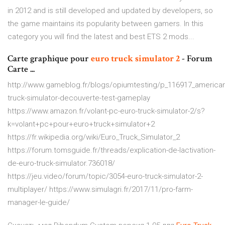
in 2012 and is still developed and updated by developers, so
the game maintains its popularity between gamers. In this
category you will find the latest and best ETS 2 mods...
Carte graphique pour
euro
truck
simulator
2
- Forum
Carte ...
http://www.gameblog.fr/blogs/opiumtesting/p_116917_american
truck-simulator-decouverte-test-gameplay
https://www.amazon.fr/volant-pc-euro-truck-simulator-2/s?
k=volant+pc+pour+euro+truck+simulator+2
https://fr.wikipedia.org/wiki/Euro_Truck_Simulator_2
https://forum.tomsguide.fr/threads/explication-de-lactivation-
de-euro-truck-simulator.736018/
https://jeu.video/forum/topic/3054-euro-truck-simulator-2-
multiplayer/ https://www.simulagri.fr/2017/11/pro-farm-
manager-le-guide/