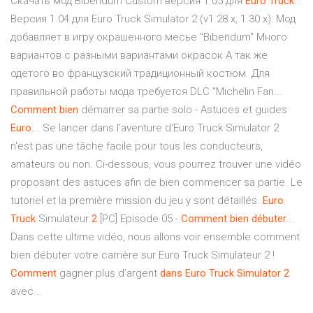
Скачать мод Bibendum Custom версия 1.05 для
Euro
Truck
...
Версия 1.04 для Euro Truck Simulator 2 (v1.28.x, 1.30.x): Мод
добавляет в игру окрашенного месье "Bibendum" Много
вариантов с разными вариантами окрасок А так же
одетого во французский традиционный костюм. Для
правильной работы мода требуется DLC "Michelin Fan...
Comment
bien
démarrer sa partie solo - Astuces et guides
Euro
... Se lancer dans l'aventure d'Euro Truck Simulator 2
n'est pas une tâche facile pour tous les conducteurs,
amateurs ou non. Ci-dessous, vous pourrez trouver une vidéo
proposant des astuces afin de bien commencer sa partie. Le
tutoriel et la première mission du jeu y sont détaillés.
Euro
Truck
Simulateur
2
[PC] Episode 05 -
Comment
bien
débuter
...
Dans cette ultime vidéo, nous allons voir ensemble comment
bien débuter votre carrière sur Euro Truck Simulateur 2 !
Comment
gagner plus d’argent
dans
Euro
Truck
Simulator
2
avec...