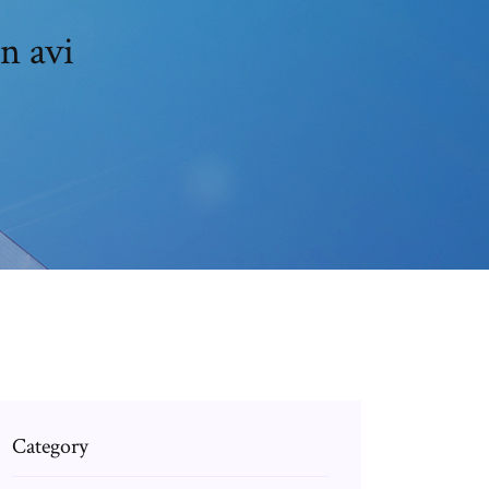
n avi
Category