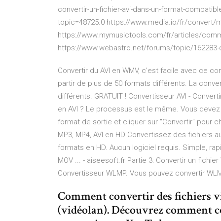
convertir-un-fichier-avi-dans-un-format-compatib
topic=48725.0 https://www.media.io/fr/convert/
https://www.mymusictools.com/fr/articles/comme
https://www.webastro.net/forums/topic/162283-
Convertir du AVI en WMV, c'est facile avec ce co
partir de plus de 50 formats différents. La conve
différents. GRATUIT ! Convertisseur AVI - Conver
en AVI ? Le processus est le même. Vous devez aj
format de sortie et cliquer sur "Convertir" pour 
MP3, MP4, AVI en HD Convertissez des fichiers a
formats en HD. Aucun logiciel requis. Simple, ra
MOV ... - aiseesoft.fr Partie 3: Convertir un fich
Convertisseur WLMP. Vous pouvez convertir WLMP
Comment convertir des fichiers vid
(vidéolan). Découvrez comment c