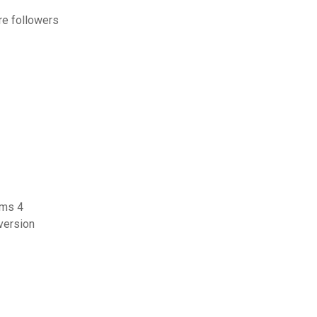
re followers
ims 4
version