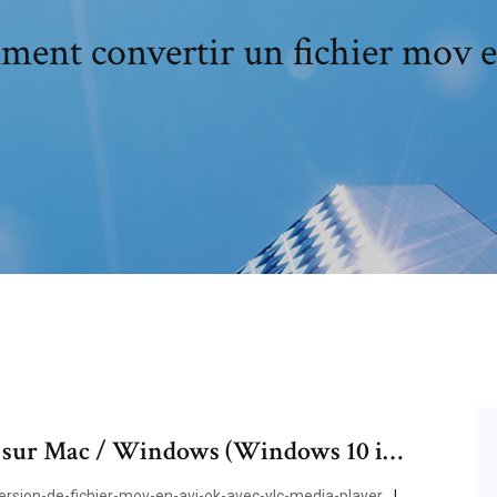
ent convertir un fichier mov e
sur Mac / Windows (Windows 10 i…
rsion-de-fichier-mov-en-avi-ok-avec-vlc-media-player