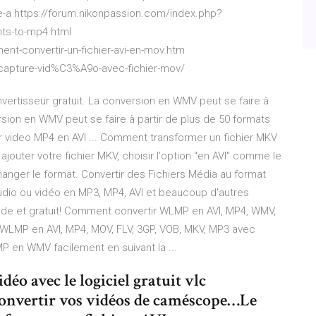
le-a https://forum.nikonpassion.com/index.php?
mts-to-mp4.html
nt-convertir-un-fichier-avi-en-mov.htm
capture-vid%C3%A9o-avec-fichier-mov/
nvertisseur gratuit. La conversion en WMV peut se faire à
rsion en WMV peut se faire à partir de plus de 50 formats
tir video MP4 en AVI ... Comment transformer un fichier MKV
outer votre fichier MKV, choisir l'option "en AVI" comme le
changer le format. Convertir des Fichiers Média au format
udio ou vidéo en MP3, MP4, AVI et beaucoup d'autres
pide et gratuit! Comment convertir WLMP en AVI, MP4, WMV,
ier WLMP en AVI, MP4, MOV, FLV, 3GP, VOB, MKV, MP3 avec
 en WMV facilement en suivant la ...
éo avec le logiciel gratuit vlc
onvertir vos vidéos de caméscope…Le