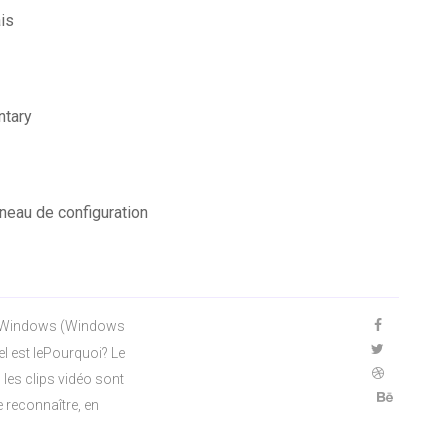
ais
ntary
nneau de configuration
s Windows (Windows
el est lePourquoi? Le
 les clips vidéo sont
e reconnaître, en