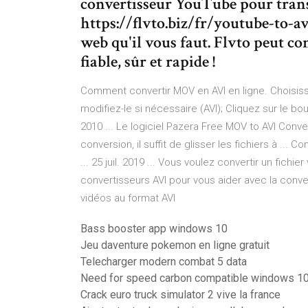
convertisseur YouTube pour tran
https://flvto.biz/fr/youtube-to-a
web qu'il vous faut. Flvto peut co
fiable, sûr et rapide !
Comment convertir MOV en AVI en ligne. Choisissez
modifiez-le si nécessaire (AVI); Cliquez sur le b
2010 ... Le logiciel Pazera Free MOV to AVI Conve
conversion, il suffit de glisser les fichiers à .
... 25 juil. 2019 ... Vous voulez convertir un fichi
convertisseurs AVI pour vous aider avec la conver
vidéos au format AVI
Bass booster app windows 10
Jeu daventure pokemon en ligne gratuit
Telecharger modern combat 5 data
Need for speed carbon compatible windows 1
Crack euro truck simulator 2 vive la france