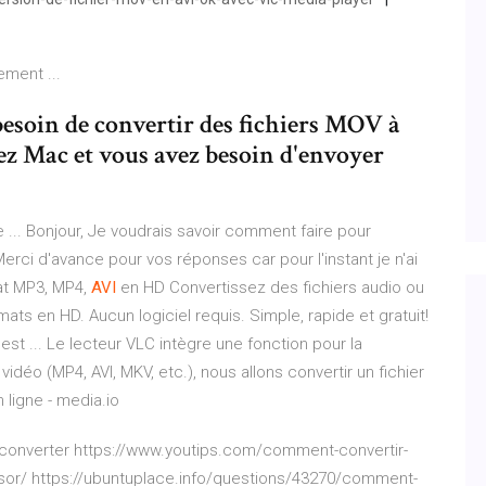
ement ...
besoin de convertir des fichiers MOV à
ez Mac et vous avez besoin d'envoyer
... Bonjour, Je voudrais savoir comment faire pour
 Merci d'avance pour vos réponses car pour l'instant je n'ai
at MP3, MP4,
AVI
en HD Convertissez des fichiers audio ou
ts en HD. Aucun logiciel requis. Simple, rapide et gratuit!
st ... Le lecteur VLC intègre une fonction pour la
vidéo (MP4, AVI, MKV, etc.), nous allons convertir un fichier
ligne - media.io
-converter https://www.youtips.com/comment-convertir-
sor/ https://ubuntuplace.info/questions/43270/comment-