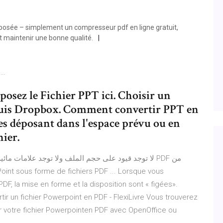
erposée – simplement un compresseur pdf en ligne gratuit,
et maintenir une bonne qualité.
e…
osez le Fichier PPT ici. Choisir un
epuis Dropbox. Comment convertir PPT en
les déposant dans l'espace prévu ou en
hier.
لا توجد قيود على حجم الملف ولا توجد علامات ما PDF من
DF, la mise en forme et la disposition sont « figées».
ertir un fichier Powerpoint en PDF - FlexiLivre Vous trouverez
ir votre fichier Powerpointen PDF avec OpenOffice ou