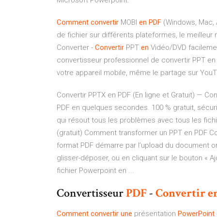
Microsoft Powerpoint.
Comment
convertir
MOBI
en
PDF
(Windows, Mac, A
de fichier sur différents plateformes, le meilleu
Converter -
Convertir
PPT
en
Vidéo/DVD facileme
convertisseur professionnel de convertir PPT en
votre appareil mobile, même le partage sur Yo
Convertir PPTX en PDF (En ligne et Gratuit) — Co
PDF en quelques secondes. 100 % gratuit, sécurisé
qui résout tous les problèmes avec tous les fich
(gratuit) Comment transformer un PPT en PDF Co
format PDF démarre par l’upload du document orig
glisser-déposer, ou en cliquant sur le bouton « Aj
fichier Powerpoint en ...
Convertisseur
PDF
-
Convertir
e
Comment
convertir
une
présentation
PowerPoint