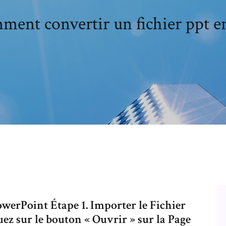
ent convertir un fichier ppt e
erPoint Étape 1. Importer le Fichier
z sur le bouton « Ouvrir » sur la Page