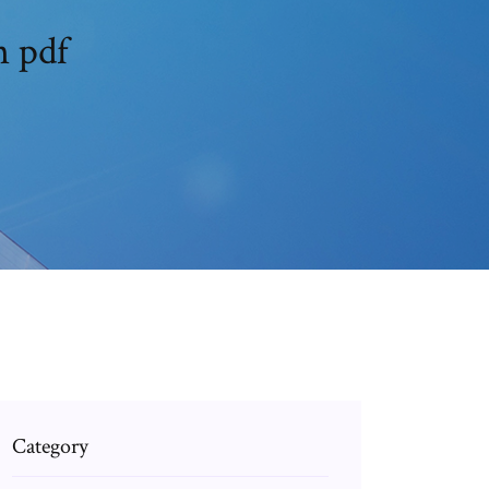
n pdf
Category