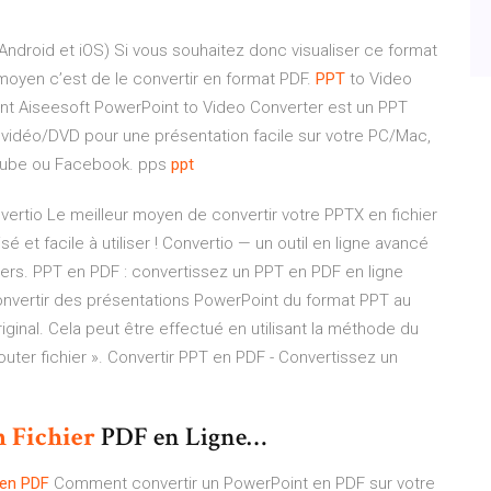
ndroid et iOS)
Si vous souhaitez donc visualiser ce format
r moyen c’est de le convertir en format PDF.
PPT
to Video
nt
Aiseesoft PowerPoint to Video Converter est un PPT
 vidéo/DVD pour une présentation facile sur votre PC/Mac,
uTube ou Facebook.
pps
ppt
nvertio Le meilleur moyen de convertir votre PPTX en fichier
 et facile à utiliser ! Convertio — un outil en ligne avancé
iers. PPT en PDF : convertissez un PPT en PDF en ligne
nvertir des présentations PowerPoint du format PPT au
inal. Cela peut être effectué en utilisant la méthode du
outer fichier ». Convertir PPT en PDF - Convertissez un
n
Fichier
PDF en Ligne…
en
PDF
Comment convertir un PowerPoint en PDF sur votre