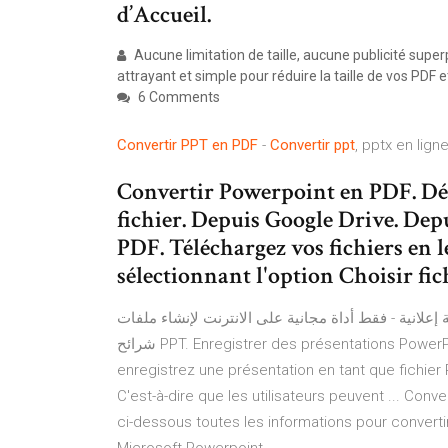
d’Accueil.
Aucune limitation de taille, aucune publicité sup
attrayant et simple pour réduire la taille de vos PDF 
6 Comments
Convertir
PPT
en
PDF
-
Convertir
ppt
, pptx en lign
Convertir Powerpoint en PDF. Dép
fichier. Depuis Google Drive. D
PDF. Téléchargez vos fichiers en 
sélectionnant l'option Choisir fic
ئية إعلانية - فقط أداة مجانية على الانترنت لإنشاء ملفات
شرائح PPT. Enregistrer des présentations PowerPoint sous forme de fichiers PDF ... Lorsque vous
enregistrez une présentation en tant que fichier P
C'est-à-dire que les utilisateurs peuvent ... Conv
ci-dessous toutes les informations pour convert