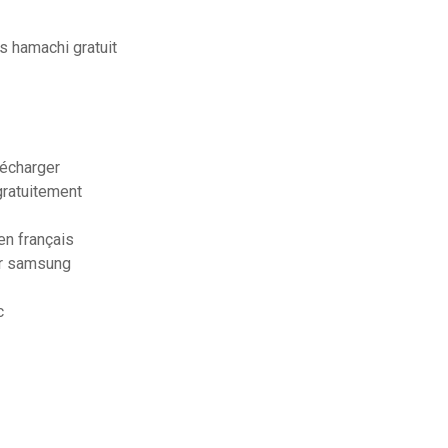
s hamachi gratuit
lécharger
ratuitement
en français
ur samsung
c