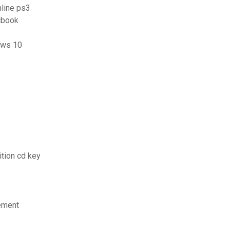
line ps3
acbook
ows 10
tion cd key
tement