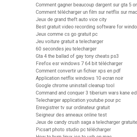
Comment gagner beaucoup dargent sur gta 5 on
Comment télécharger un film sur netflix sur m
Jeux de grand theft auto vice city
Best gratuit video recording software for wind
Jeux comme cs go gratuit pc
Jeu voiture gratuit a telecharger
60 secondes jeu telecharger
Gta 4 the ballad of gay tony cheats ps3
Firefox esr windows 7 64 bit télécharger
Comment convertir un fichier xps en pdf
Application netflix windows 10 ecran noir
Google chrome uninstall cleanup tool
Command and conquer 3 tiberium wars kane edi
Telecharger application youtube pour pc
Enregistrer tv sur ordinateur gratuit
Seigneur des anneaux online test
Jeux de candy crush saga a telecharger gratui
Picsart photo studio pc télécharger
How to burn linux iso to usb on mac