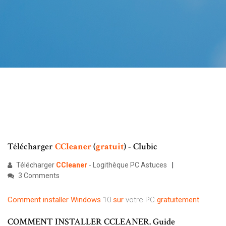
Télécharger
CCleaner
(
gratuit
) - Clubic
Télécharger
CCleaner
- Logithèque PC Astuces
3 Comments
Comment
installer
Windows
10
sur
votre PC
gratuitement
COMMENT INSTALLER CCLEANER. Guide