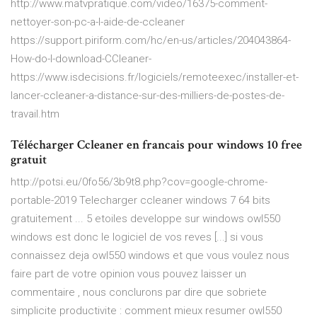
http://www.matvpratique.com/video/16375-comment-
nettoyer-son-pc-a-l-aide-de-ccleaner
https://support.piriform.com/hc/en-us/articles/204043864-
How-do-I-download-CCleaner-
https://www.isdecisions.fr/logiciels/remoteexec/installer-et-
lancer-ccleaner-a-distance-sur-des-milliers-de-postes-de-
travail.htm
Télécharger Ccleaner en francais pour windows 10 free
gratuit
http://potsi.eu/0fo56/3b9t8.php?cov=google-chrome-
portable-2019 Telecharger ccleaner windows 7 64 bits
gratuitement ... 5 etoiles developpe sur windows owl550
windows est donc le logiciel de vos reves [...] si vous
connaissez deja owl550 windows et que vous voulez nous
faire part de votre opinion vous pouvez laisser un
commentaire , nous conclurons par dire que sobriete
simplicite productivite : comment mieux resumer owl550