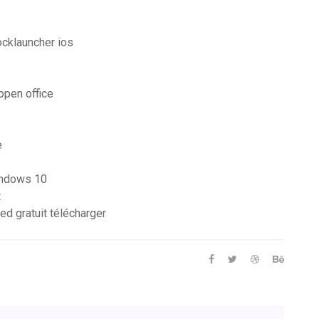
ocklauncher ios
open office
e
windows 10
t
d gratuit télécharger