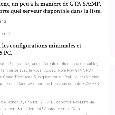
ient, un peu à la manière de GTA SA:MP,
rte quel serveur disponible dans la liste.
ents
Fermé]
i les configurations minimales et
5 PC.
e RP, nous integrons differents metiers, que ce soit legal
amiliarisé avec le vocal. Acceuil Role Play GTA 5 PS4
r Grand Theft Auto 5 uniquement sur Ps4. Jouer rôle play
nage et de le faire vivre comme bon vous semble. COMMENT
Ps4, используя поиск. 2) - ✅ Выберете и нажмите на
acilement & rapidement ! Contactez-moi ICI ! ➔