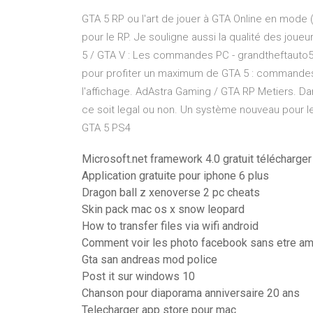
GTA 5 RP ou l'art de jouer à GTA Online en mode 
pour le RP. Je souligne aussi la qualité des joueu
5 / GTA V : Les commandes PC - grandtheftauto5
pour profiter un maximum de GTA 5 : commandes à
l'affichage. AdAstra Gaming / GTA RP Metiers. Da
ce soit legal ou non. Un système nouveau pour les
GTA 5 PS4
Microsoft.net framework 4.0 gratuit télécharger o
Application gratuite pour iphone 6 plus
Dragon ball z xenoverse 2 pc cheats
Skin pack mac os x snow leopard
How to transfer files via wifi android
Comment voir les photo facebook sans etre am
Gta san andreas mod police
Post it sur windows 10
Chanson pour diaporama anniversaire 20 ans
Telecharger app store pour mac