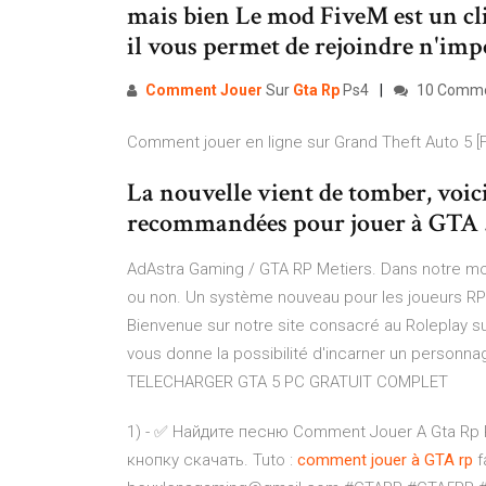
mais bien Le mod FiveM est un cl
il vous permet de rejoindre n'impo
Comment
Jouer
Sur
Gta
Rp
Ps4
10 Comm
Comment jouer en ligne sur Grand Theft Auto 5 [
La nouvelle vient de tomber, voic
recommandées pour jouer à GTA 
AdAstra Gaming / GTA RP Metiers. Dans notre mod
ou non. Un système nouveau pour les joueurs RP f
Bienvenue sur notre site consacré au Roleplay su
vous donne la possibilité d'incarner un person
TELECHARGER GTA 5 PC GRATUIT COMPLET
1) - ✅ Найдите песню Comment Jouer A Gta Rp 
кнопку скачать. Tuto :
comment
jouer
à
GTA
rp
f