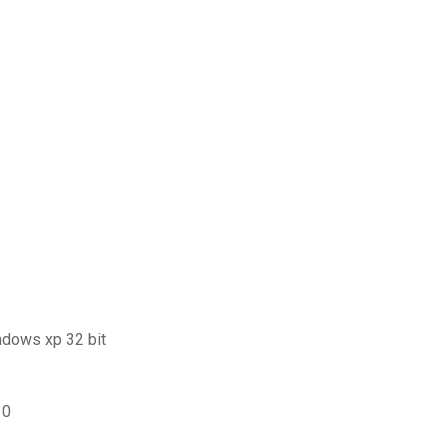
ndows xp 32 bit
10