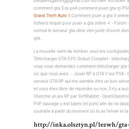
beuxlensgaming@gmail.com #GTARP #GTA5RP #Beu
comment gta 5 rp ps4 comment jouer gta rp PS
Grand
Theft
Auto
5 Comment jouer a gta 5 online 
fichiers requis pour jouer a gta online ✓ - Foru
normal le serveur gta oline vien juste d'ouvrir don
gta...
La nouvelle vient de tomber, voici les configur
Télécharger GTA 5 PC Gratuit Complet - telecha
vous vous demandez comment télécharger gta 5 g
ce que vous avez ... Jouer RP à GTA V sur PS4 - 
serveur GTA RP qui me semble être un bon serveur
et vous êtes libre de rejoindre ou non. Il n’y a a
Cherche un jeu RP par SoftRabbit - OpenClassroo
PVP sauvage y est banni (et puni) afin de ne laiss
souhaite à partir du moment où tu as l'envie et l
http://inka.olsztyn.pl/1ezwh/gta