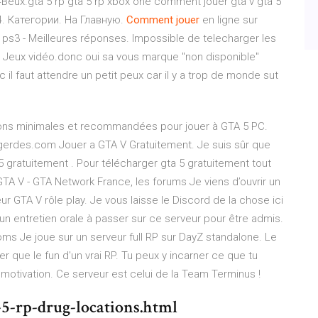
x.gta 5 rp gta 5 rp xbox one comment jouer gta v gta 5
4. Категории. На Главную.
Comment
jouer
en ligne sur
ps3 - Meilleures réponses. Impossible de telecharger les
m - Jeux vidéo.donc oui sa vous marque "non disponible"
c il faut attendre un petit peux car il y a trop de monde sut
ations minimales et recommandées pour jouer à GTA 5 PC.
rgerdes.com Jouer a GTA V Gratuitement. Je suis sûr que
ratuitement . Pour télécharger gta 5 gratuitement tout
GTA V - GTA Network France, les forums Je viens d’ouvrir un
 GTA V rôle play. Je vous laisse le Discord de la chose ici
ucun entretien orale à passer sur ce serveur pour être admis.
ms Je joue sur un serveur full RP sur DayZ standalone. Le
er que le fun d'un vrai RP. Tu peux y incarner ce que tu
a motivation. Ce serveur est celui de la Team Terminus !
-5-rp-drug-locations.html