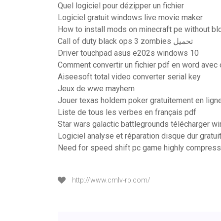
Quel logiciel pour dézipper un fichier
Logiciel gratuit windows live movie maker
How to install mods on minecraft pe without bl
Call of duty black ops 3 zombies تحميل
Driver touchpad asus e202s windows 10
Comment convertir un fichier pdf en word avec 
Aiseesoft total video converter serial key
Jeux de wwe mayhem
Jouer texas holdem poker gratuitement en lign
Liste de tous les verbes en français pdf
Star wars galactic battlegrounds télécharger 
Logiciel analyse et réparation disque dur gratui
Need for speed shift pc game highly compresse
http://www.cmlv-rp.com/