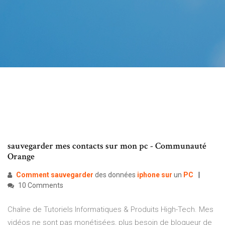
sauvegarder mes contacts sur mon pc - Communauté
Orange
Comment
sauvegarder
des données
iphone
sur
un
PC
10 Comments
Chaîne de Tutoriels Informatiques & Produits High-Tech. Mes
vidéos ne sont pas monétisées, plus besoin de bloqueur de