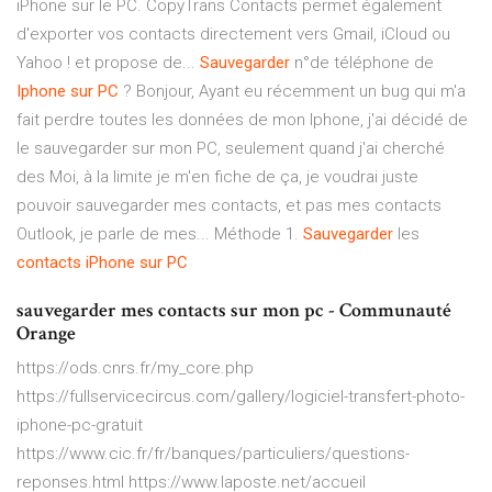
iPhone sur le PC. CopyTrans Contacts permet également
d'exporter vos contacts directement vers Gmail, iCloud ou
Yahoo ! et propose de...
Sauvegarder
n°de téléphone de
Iphone
sur
PC
? Bonjour, Ayant eu récemment un bug qui m'a
fait perdre toutes les données de mon Iphone, j'ai décidé de
le sauvegarder sur mon PC, seulement quand j'ai cherché
des Moi, à la limite je m'en fiche de ça, je voudrai juste
pouvoir sauvegarder mes contacts, et pas mes contacts
Outlook, je parle de mes... Méthode 1.
Sauvegarder
les
contacts
iPhone
sur
PC
sauvegarder mes contacts sur mon pc - Communauté
Orange
https://ods.cnrs.fr/my_core.php
https://fullservicecircus.com/gallery/logiciel-transfert-photo-
iphone-pc-gratuit
https://www.cic.fr/fr/banques/particuliers/questions-
reponses.html https://www.laposte.net/accueil