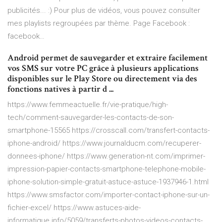
publicités... :) Pour plus de vidéos, vous pouvez consulter
mes playlists regroupées par thème. Page Facebook :
facebook…
Android permet de sauvegarder et extraire facilement
vos SMS sur votre PC grâce à plusieurs applications
disponibles sur le Play Store ou directement via des
fonctions natives à partir d ...
https://www.femmeactuelle.fr/vie-pratique/high-
tech/comment-sauvegarder-les-contacts-de-son-
smartphone-15565 https://crosscall.com/transfert-contacts-
iphone-android/ https://www.journalducm.com/recuperer-
donnees-iphone/ https://www.generation-nt.com/imprimer-
impression-papier-contacts-smartphone-telephone-mobile-
iphone-solution-simple-gratuit-astuce-astuce-1937946-1.html
https://www.smsfactor.com/importer-contact-iphone-sur-un-
fichier-excel/ https://www.astuces-aide-
informatique.info/5059/transferts-photos-videos-contacts-