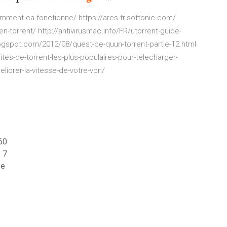
mment-ca-fonctionne/ https://ares.fr.softonic.com/
-torrent/ http://antivirusmac.info/FR/utorrent-guide-
ogspot.com/2012/08/quest-ce-quun-torrent-partie-12.html
ites-de-torrent-les-plus-populaires-pour-telecharger-
liorer-la-vitesse-de-votre-vpn/
60
 7
be