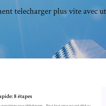
t telecharger plus vite avec u
pide: 8 étapes
us populaires pour télécharger ... Pour tous ceux qui ont déjà vu