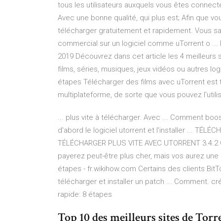
tous les utilisateurs auxquels vous êtes connect
Avec une bonne qualité, qui plus est; Afin que vo
télécharger gratuitement et rapidement. Vous s
commercial sur un logiciel comme uTorrent o ...
2019 Découvrez dans cet article les 4 meilleurs
films, séries, musiques, jeux vidéos ou autres log
étapes Télécharger des films avec uTorrent est t
multiplateforme, de sorte que vous pouvez l'utilis
... plus vite à télécharger. Avec ... Comment boo
d'abord le logiciel utorrent et l'installer ...
TÉLÉCHARGER PLUS VITE AVEC UTORRENT 3.4.2 GR
payerez peut-être plus cher, mais vos aurez une 
étapes - fr.wikihow.com Certains des clients BitT
télécharger et installer un patch ... Comment. c
rapide: 8 étapes
Top 10 des meilleurs sites de Tor