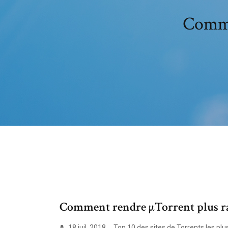
Commen
Comment rendre µTorrent plus ra
18 juil. 2018 ... Top 10 des sites de Torrents les pl