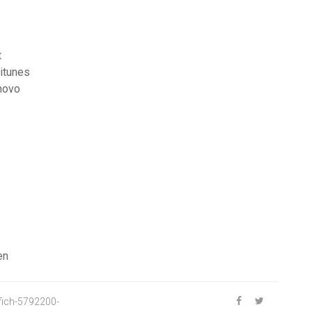
t
itunes
enovo
en
ich-5792200-