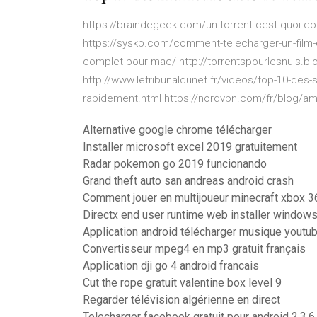
https://braindegeek.com/un-torrent-cest-quoi-co
https://syskb.com/comment-telecharger-un-film-en
complet-pour-mac/ http://torrentspourlesnuls.bl
http://www.letribunaldunet.fr/videos/top-10-des-s
rapidement.html https://nordvpn.com/fr/blog/ame
Alternative google chrome télécharger
Installer microsoft excel 2019 gratuitement
Radar pokemon go 2019 funcionando
Grand theft auto san andreas android crash
Comment jouer en multijoueur minecraft xbox 3
Directx end user runtime web installer windows
Application android télécharger musique youtu
Convertisseur mpeg4 en mp3 gratuit français
Application dji go 4 android francais
Cut the rope gratuit valentine box level 9
Regarder télévision algérienne en direct
Telecharger facebook gratuit pour android 2.3.6