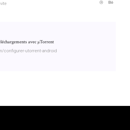
vite
téléchargements avec µTorrent
/configurer-utorrent-android