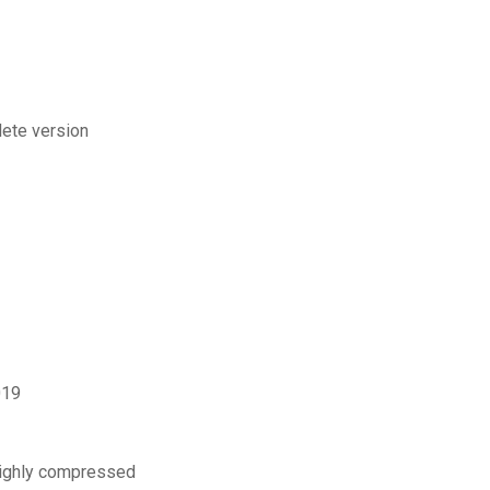
lete version
019
 highly compressed