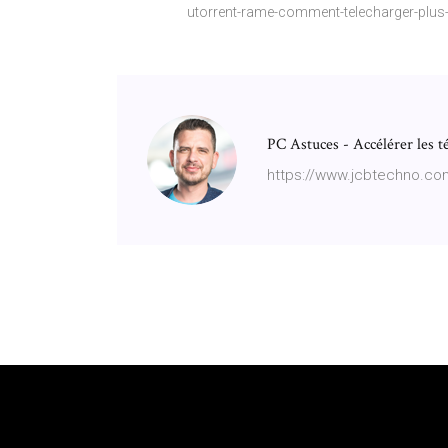
utorrent-rame-comment-telecharger-plus-
PC Astuces - Accélérer les 
https://www.jcbtechno.com