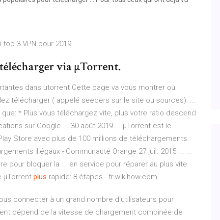
 top 3 VPN pour 2019
télécharger via µTorrent.
ortantes dans utorrent Cette page va vous montrer où
lez télécharger ( appelé seeders sur le site ou sources). ...
ue: * Plus vous téléchargez vite, plus votre ratio descend
ations sur Google ... 30 août 2019 ... µTorrent est le
Play Store avec plus de 100 millions de téléchargements.
gements illégaux - Communauté Orange 27 juil. 2015 ... ...
 pour bloquer la ... en service pour réparer au plus vite
 µTorrent
plus
rapide: 8 étapes - fr.wikihow.com
vous connecter à un grand nombre d'utilisateurs pour
gement dépend de la vitesse de chargement combinée de