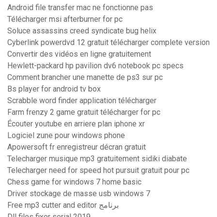
Android file transfer mac ne fonctionne pas
Télécharger msi afterburner for pc
Soluce assassins creed syndicate bug helix
Cyberlink powerdvd 12 gratuit télécharger complete version
Convertir des vidéos en ligne gratuitement
Hewlett-packard hp pavilion dv6 notebook pc specs
Comment brancher une manette de ps3 sur pc
Bs player for android tv box
Scrabble word finder application télécharger
Farm frenzy 2 game gratuit télécharger for pc
Écouter youtube en arriere plan iphone xr
Logiciel zune pour windows phone
Apowersoft fr enregistreur décran gratuit
Telecharger musique mp3 gratuitement sidiki diabate
Telecharger need for speed hot pursuit gratuit pour pc
Chess game for windows 7 home basic
Driver stockage de masse usb windows 7
Free mp3 cutter and editor برنامج
Dll files fixer serial 2019