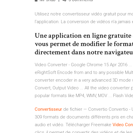
Utilisez notre convertisseur vidéo gratuit pour mo
l'application. La conversion de vidéos n'a jamais é
Une application en ligne gratuite q
vous permet de modifier le format,
directement dans notre navigateu
Video Converter - Google Chrome 15 Apr 2016 ... 
eRightSoft Encode from and to any possible Multim
converter encoder in a very advanced 3D mode wi
Convert, Output Video ... All the video converte
popular formats like MP4, WMV, MOV ... Flash Vid
Convertisseur
de fichier — Convertio Convertio - U
309 formats de documents différents pris en charg
audio et vidéo. Télécharger Freemake
Video
Con
clics, il permet de convertir des vidéos et de l