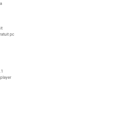
ga
it
atuit pc
.1
 player