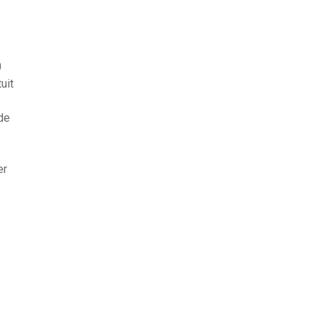
0
uit
de
er