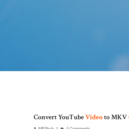
Convert YouTube
Video
to MKV
MP3hub
5 Comments