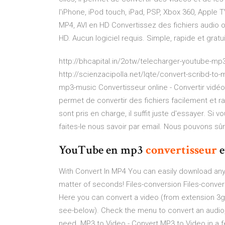
l'iPhone, iPod touch, iPad, PSP, Xbox 360, Apple 
MP4, AVI en HD Convertissez des fichiers audio 
HD. Aucun logiciel requis. Simple, rapide et gratui
http://bhcapital.in/2otw/telecharger-youtube-m
http://scienzacipolla.net/lqte/convert-scribd-to
mp3-music Convertisseur online - Convertir vidéos
permet de convertir des fichiers facilement et 
sont pris en charge, il suffit juste d'essayer. Si
faites-le nous savoir par email. Nous pouvons sû
YouTube en mp3
convertisseur
e
With Convert In MP4 You can easily download any
matter of seconds! Files-conversion Files-conver
Here you can convert a video (from extension 3gp t
see-below). Check the menu to convert an audio, 
need. MP3 to Video - Convert MP3 to Video in a few