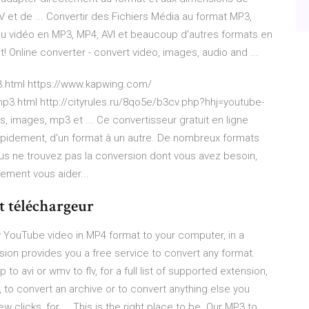
TV et de ... Convertir des Fichiers Média au format MP3,
ou vidéo en MP3, MP4, AVI et beaucoup d'autres formats en
t! Online converter - convert video, images, audio and ...
p3.html https://www.kapwing.com/
-mp3.html http://cityrules.ru/8qo5e/b3cv.php?hhj=youtube-
, images, mp3 et ... Ce convertisseur gratuit en ligne
rapidement, d'un format à un autre. De nombreux formats
 vous ne trouvez pas la conversion dont vous avez besoin,
rement vous aider...
t téléchargeur
 YouTube video in MP4 format to your computer, in a
sion provides you a free service to convert any format.
o avi or wmv to flv, for a full list of supported extension,
to convert an archive or to convert anything else you
 clicks, for ... This is the right place to be. Our MP3 to