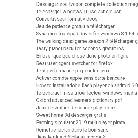
Descargar zoo tycoon complete collection me
Telecharger windows 10 iso sur clé usb
Convertisseur format videos
Jeu de patience gratuit a télécharger
Synaptics touchpad driver for windows 8.1 64 b
The walking dead game season 2 télécharger gr
Tasty planet back for seconds gratuit ios
Enlever quelque chose dune photo en ligne
Best user agent switcher for firefox
Test performance pc pour les jeux
Activer compte apple sans carte bancaire
How to install adobe flash player on android 6.0
Telecharger mise a jour lecteur windows media
Oxford advanced learners dictionary pdf
Jeux de voiture de course play store
Sweet home 3d descargar gratis
Farming simulator 2019 multiplayer pirata
Remettre lécran dans le bon sens
Jeux le plus difficile au monde 2