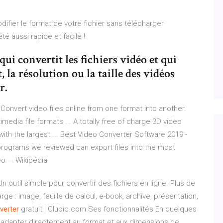
difier le format de votre fichier sans télécharger
té aussi rapide et facile !
ui convertit les fichiers vidéo et qui
 la résolution ou la taille des vidéos
r.
Convert video files online from one format into another.
edia file formats ... A totally free of charge 3D video
th the largest ... Best Video Converter Software 2019 -
r programs we reviewed can export files into the most
eo — Wikipédia
n outil simple pour convertir des fichiers en ligne. Plus de
e : image, feuille de calcul, e-book, archive, présentation,
verter
gratuit | Clubic.com Ses fonctionnalités En quelques
es adapter directement au format et aux dimensions de