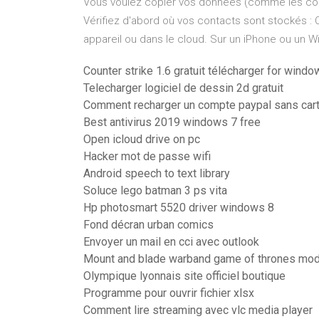
Vous voulez copier vos données (comme les cont
Vérifiez d'abord où vos contacts sont stockés : 
appareil ou dans le cloud. Sur un iPhone ou un Wi
Counter strike 1.6 gratuit télécharger for windo
Telecharger logiciel de dessin 2d gratuit
Comment recharger un compte paypal sans cart
Best antivirus 2019 windows 7 free
Open icloud drive on pc
Hacker mot de passe wifi
Android speech to text library
Soluce lego batman 3 ps vita
Hp photosmart 5520 driver windows 8
Fond décran urban comics
Envoyer un mail en cci avec outlook
Mount and blade warband game of thrones mod
Olympique lyonnais site officiel boutique
Programme pour ouvrir fichier xlsx
Comment lire streaming avec vlc media player