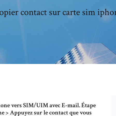
opier contact sur carte sim ipho
Phone vers SIM/UIM avec E-mail. Étape
ne > Appuyez sur le contact que vous