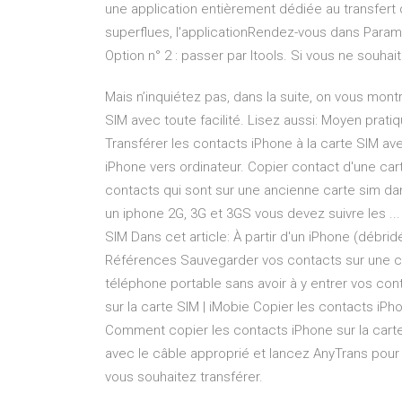
une application entièrement dédiée au transfert d
superflues, l'applicationRendez-vous dans Paramè
Option n° 2 : passer par Itools. Si vous ne souhait
Mais n’inquiétez pas, dans la suite, on vous mont
SIM avec toute facilité. Lisez aussi: Moyen prat
Transférer les contacts iPhone à la carte SIM av
iPhone vers ordinateur. Copier contact d'une ca
contacts qui sont sur une ancienne carte sim dan
un iphone 2G, 3G et 3GS vous devez suivre les .
SIM Dans cet article: À partir d'un iPhone (débridé
Références Sauvegarder vos contacts sur une car
téléphone portable sans avoir à y entrer vos con
sur la carte SIM | iMobie Copier les contacts iP
Comment copier les contacts iPhone sur la carte
avec le câble approprié et lancez AnyTrans pou
vous souhaitez transférer.