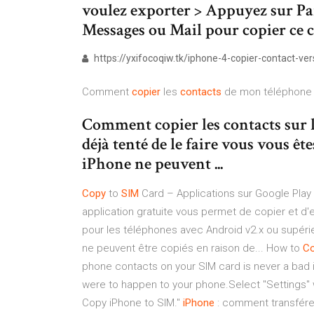
voulez exporter > Appuyez sur Par
Messages ou Mail pour copier ce c
https://yxifocoqiw.tk/iphone-4-copier-contact-ver
Comment
copier
les
contacts
de mon téléphon
Comment copier les contacts sur l
déjà tenté de le faire vous vous ê
iPhone ne peuvent ...
Copy
to
SIM
Card – Applications sur Google Play
application gratuite vous permet de copier et d'e
pour les téléphones avec Android v2.x ou supérie
ne peuvent être copiés en raison de... How to
C
phone contacts on your SIM card is never a bad ide
were to happen to your phone.Select "Settings" 
Copy iPhone to SIM."
iPhone
: comment transfér