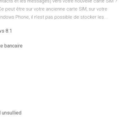
acts et les messages) vers votre nouvelle carte SIM ?
Ce peut être sur votre ancienne carte SIM, sur votre
ndows Phone, il n’est pas possible de stocker les...
ws 8.1
e bancaire
 unsullied