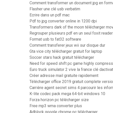
Comment transformer un document jpg en form
Flasher une clé usb verbatim
Ecrire dans un pdf mac
Pdf to jpg converter online in 1200 dpi
Transformers dark of the moon télécharger mo
Regrouper plusieurs pdf en un seul foxit reader
Format usb to fat32 software
Comment transferer jeux wii sur disque dur
Gta vice city télécharger gratuit for laptop
Soccer stars hack gratuit télécharger
Need for speed shift pc game highly compresse
Euro truck simulator 2 vive la france clé dactiva
Créer adresse mail gratuite rapidement
Télécharger office 2019 gratuit complete versio
Carrière agent secret sims 4 parcourir les info
K-lite codec pack mega 64-bit windows 10
Forza horizon pc télécharger size
Free mp3 wma converter plus
Adblock google chrome pc télécharger