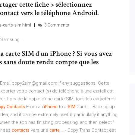
tager cette fiche > sélectionnez
ontact vers le téléphone Android.
s-carte-sim.html
3 Comments
e Samsung…
a carte SIM d’un iPhone ? Si vous avez
tes sans doute rendu compte que les
 Email copy2sim@gmail.com if any suggestions. Cette
xporter votre contact (s) de téléphone à une carteIl est
ur. Lors de la copie d'une carte SIM, tous les caractères
opy
Contacts
From an
iPhone
to a
SIM
Card |… Backing up
a, and it can be extremely useful, particularly if anything
when the app has finishing processing, and then select "
er ses
contacts
vers une
carte
… - Copy Trans Contact est