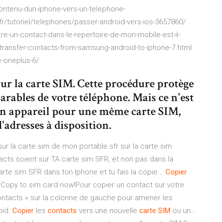
ontenu-dun-iphone-vers-un-telephone-
r/tutoriel/telephones/passer-android-vers-ios-3657860/
e-un-contact-dans-le-repertoire-de-mon-mobile-est-il-
/transfer-contacts-from-samsung-android-to-iphone-7.html
e-oneplus-6/
sur la carte SIM. Cette procédure protège
parables de votre téléphone. Mais ce n'est
'un appareil pour une même carte SIM,
'adresses à disposition.
r la carte sim de mon portable sfr sur la carte sim
acts soient sur TA carte sim SFR, et non pas dans la
te sim SFR dans ton Iphone et tu fais la copie...
Copier
Copy to sim card now!Pour copier un contact sur votre
« Contacts » sur la colonne de gauche pour amener les
oid.
Copier
les
contacts
vers une nouvelle
carte
SIM
ou un…