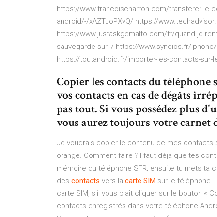
https://www.francoischarron.com/transferer-le-c
android/-/xAZTuoPXvQ/ https://www.techadvisor.f
https://www.justaskgemalto.com/fr/quand-je-rentr
sauvegarde-sur-l/ https://www.syncios.fr/iphone
https://toutandroid.fr/importer-les-contacts-sur-l
Copier les contacts du téléphone 
vos contacts en cas de dégâts irré
pas tout. Si vous possédez plus d
vous aurez toujours votre carnet d
Je voudrais copier le contenu de mes contacts su
orange. Comment faire ?il faut déjà que tes cont
mémoire du téléphone SFR, ensuite tu mets ta car
des
contacts
vers la
carte
SIM
sur le téléphone… 
carte SIM, s'il vous plaît cliquer sur le bouton 
contacts enregistrés dans votre téléphone Andr