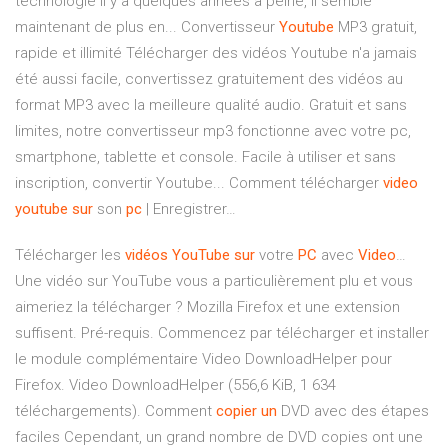
technologie il y a quelques années à peine, il semble
maintenant de plus en... Convertisseur
Youtube
MP3 gratuit,
rapide et illimité Télécharger des vidéos Youtube n'a jamais
été aussi facile, convertissez gratuitement des vidéos au
format MP3 avec la meilleure qualité audio. Gratuit et sans
limites, notre convertisseur mp3 fonctionne avec votre pc,
smartphone, tablette et console. Facile à utiliser et sans
inscription, convertir Youtube... Comment télécharger
video
youtube
sur
son
pc
| Enregistrer…
Télécharger les
vidéos
YouTube
sur
votre
PC
avec
Video
…
Une vidéo sur YouTube vous a particulièrement plu et vous
aimeriez la télécharger ? Mozilla Firefox et une extension
suffisent. Pré-requis. Commencez par télécharger et installer
le module complémentaire Video DownloadHelper pour
Firefox. Video DownloadHelper (556,6 KiB, 1 634
téléchargements). Comment
copier
un
DVD avec des étapes
faciles Cependant, un grand nombre de DVD copies ont une