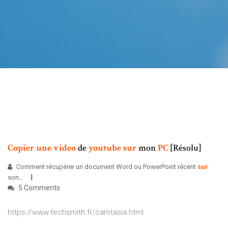
Copier
une
video
de
youtube
sur
mon
PC
[Résolu]
Comment récupérer un document Word ou PowerPoint récent
sur
son…
5 Comments
https://www.techsmith.fr/camtasia.html