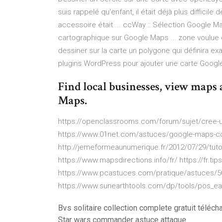
suis rappelé qu'enfant, il était déjà plus difficile
accessoire était ... ccWay :: Sélection Google Ma
cartographique sur Google Maps ... zone voulue 
dessiner sur la carte un polygone qui définira e
plugins WordPress pour ajouter une carte Google
Find local businesses, view maps 
Maps.
https://openclassrooms.com/forum/sujet/cree-u
https://www.01net.com/astuces/google-maps-co
http://jemeformeaunumerique.fr/2012/07/29/tuto
https://www.mapsdirections.info/fr/ https://fr.
https://www.pcastuces.com/pratique/astuces/5
https://www.sunearthtools.com/dp/tools/pos_ea
Bvs solitaire collection complete gratuit téléch
Star wars commander astuce attaque