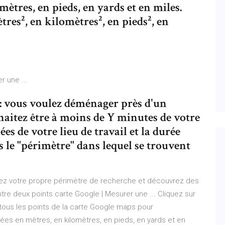
ètres, en pieds, en yards et en miles.
res², en kilomètres², en pieds², en
r une ...
: vous voulez déménager près d'un
haitez être à moins de Y minutes de votre
es de votre lieu de travail et la durée
 le "périmètre" dans lequel se trouvent
ssez votre propre périmètre de recherche et découvrez des
tre deux points carte Google | Mesurer une ... Cliquez sur
 tous les points de la carte Google maps pour
s en mètres, en kilomètres, en pieds, en yards et en