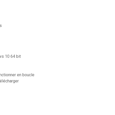
s
ws 10 64 bit
ctionner en boucle
élécharger