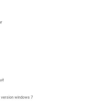
ur
uit
e version windows 7