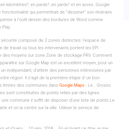
en kilomètres², en pieds², en yards² et en acres. Google
nctionnalité qui permettrait de "dessiner" son itinéraire
e pense à l'outil dessin des bordures de Word comme
e Play
 de sécurité composé de 2 zones distinctes: l’espace de
e de travail où tous les intervenants portent les EPI
age des moyens sur zone Zone de stockage PRV. Comment
araître sur Google Map est un excellent moyen, pour un
 un indépendant, d’attirer des personnes intéressées par
votre région. Il s’agit de la première étape d’ un bon
s limites des communes dans
Google
Maps
- Le… Grosso
sont constituées de points reliés par des lignes
d’ une commune il suffit de disposer d’une liste de points.Le
 et on la centre sur la ville. Utiliser le service de
t jQuery ... 10 janv. 2018 ... En écrivant ce titre, je me