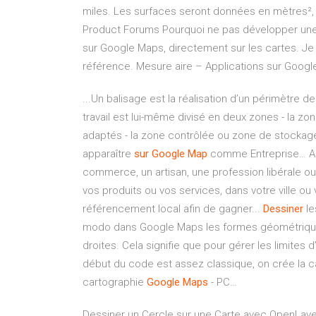
miles. Les surfaces seront données en mètres², 
Product Forums Pourquoi ne pas développer une fo
sur Google Maps, directement sur les cartes. J
référence. Mesure aire – Applications sur Googl
...Un balisage est la réalisation d’un périmètre
travail est lui-même divisé en deux zones - la zon
adaptés - la zone contrôlée ou zone de stock
apparaître
sur
Google
Map
comme Entreprise… App
commerce, un artisan, une profession libérale ou
vos produits ou vos services, dans votre ville ou 
référencement local afin de gagner...
Dessiner
le
modo dans Google Maps les formes géométriques 
droites. Cela signifie que pour gérer les limites 
début du code est assez classique, on crée la carte
cartographie
Google
Maps
- PC…
Dessiner un Cercle sur une Carte avec OpenLayers e