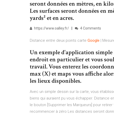
seront données en mètres, en kilom
Les surfaces seront données en mèt
yards² et en acres.
https://www.oalley.fr/
4 Comments
Distance entre deux points carte
Google
| Mesure
Un exemple d'application simple 
endroit en particulier et vous sou
travail. Vous enterez les coordonné
max (X) et maps vous affiche alors
les lieux disponibles.
Avec un simple dessin sur la carte, vous établi
biens qui auraient pu vous échapper. Distance en
le bouton [Supprimer les Marqueurs] pour retirer
recommencer à zéro Les distances seront donnée