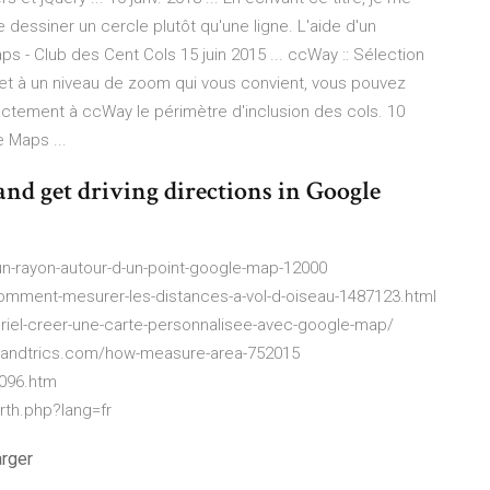
 de dessiner un cercle plutôt qu'une ligne. L'aide d'un
ps - Club des Cent Cols 15 juin 2015 ... ccWay :: Sélection
et à un niveau de zoom qui vous convient, vous pouvez
xactement à ccWay le périmètre d'inclusion des cols. 10
 Maps ...
and get driving directions in Google
n-rayon-autour-d-un-point-google-map-12000
mment-mesurer-les-distances-a-vol-d-oiseau-1487123.html
riel-creer-une-carte-personnalisee-avec-google-map/
tipsandtrics.com/how-measure-area-752015
096.htm
rth.php?lang=fr
arger