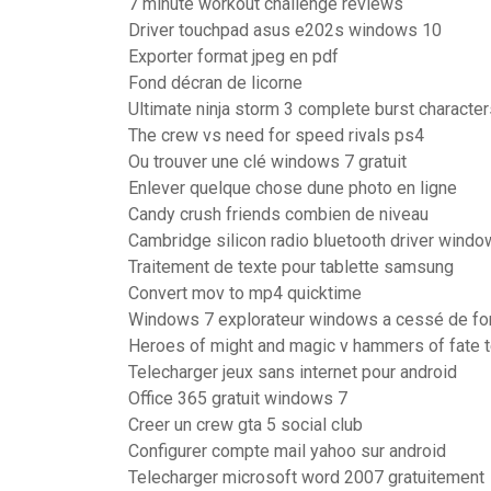
7 minute workout challenge reviews
Driver touchpad asus e202s windows 10
Exporter format jpeg en pdf
Fond décran de licorne
Ultimate ninja storm 3 complete burst character
The crew vs need for speed rivals ps4
Ou trouver une clé windows 7 gratuit
Enlever quelque chose dune photo en ligne
Candy crush friends combien de niveau
Cambridge silicon radio bluetooth driver windo
Traitement de texte pour tablette samsung
Convert mov to mp4 quicktime
Windows 7 explorateur windows a cessé de fon
Heroes of might and magic v hammers of fate t
Telecharger jeux sans internet pour android
Office 365 gratuit windows 7
Creer un crew gta 5 social club
Configurer compte mail yahoo sur android
Telecharger microsoft word 2007 gratuitement