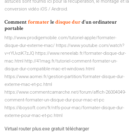
astuces sont fournis ici pour la récupération, le montage et la
conversion vidéo iOS / Android.
Comment
formater
le
disque
dur
d'un ordinateur
portable
http://www.prodigemobile.com/tutoriel-apple/formater-
disque-dur-externe-mac/ https://www.youtube.com/watch?
v=rYUvziK7zJQ https://www.reneelab.fr/formater-disque-dur-
mac.html http://41mag.fr/tutoriel-comment-formater-un-
disque-dur-compatible-mac-et-windows.html
https://www.aomei.fr/gestion-partition/formater-disque-dur-
externe-mac-et-pc.html
https://www.commentcamarche.net/forum/affich-26004049-
comment-formater-un-disque-dur-pour-mac-et-pc
https://iboysoft.com/fr/ntfs-pour-mac/formater-disque-dur-
externe-pour-mac-et-pc.html
Virtual router plus.exe gratuit télécharger