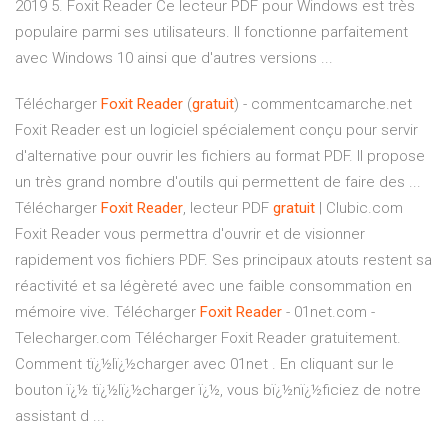
2019 5. Foxit Reader Ce lecteur PDF pour Windows est très
populaire parmi ses utilisateurs. Il fonctionne parfaitement
avec Windows 10 ainsi que d'autres versions ...
Télécharger
Foxit
Reader
(
gratuit
) - commentcamarche.net
Foxit Reader est un logiciel spécialement conçu pour servir
d'alternative pour ouvrir les fichiers au format PDF. Il propose
un très grand nombre d'outils qui permettent de faire des ...
Télécharger
Foxit
Reader
, lecteur PDF
gratuit
| Clubic.com
Foxit Reader vous permettra d'ouvrir et de visionner
rapidement vos fichiers PDF. Ses principaux atouts restent sa
réactivité et sa légèreté avec une faible consommation en
mémoire vive. Télécharger
Foxit
Reader
- 01net.com -
Telecharger.com Télécharger Foxit Reader gratuitement.
Comment tï¿½lï¿½charger avec 01net . En cliquant sur le
bouton ï¿½ tï¿½lï¿½charger ï¿½, vous bï¿½nï¿½ficiez de notre
assistant d ...