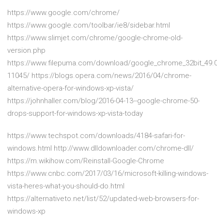
https://www.google.com/chrome/
https://www.google.com/toolbar/ie8/sidebar.html
https://www.slimjet.com/chrome/google-chrome-old-
version.php
https://www.filepuma.com/download/google_chrome_32bit_49.0
11045/ https://blogs.opera.com/news/2016/04/chrome-
alternative-opera-for-windows-xp-vista/
https://johnhaller.com/blog/2016-04-13--google-chrome-50-
drops-support-for-windows-xp-vista-today
https://www.techspot.com/downloads/4184-safari-for-
windows.html http://www.dlldownloader.com/chrome-dll/
https://m.wikihow.com/Reinstall-Google-Chrome
https://www.cnbc.com/2017/03/16/microsoft-killing-windows-
vista-heres-what-you-should-do.html
https://alternativeto.net/list/52/updated-web-browsers-for-
windows-xp