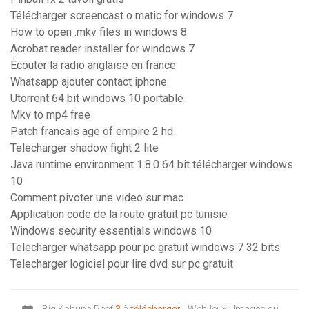
Télécharger screencast o matic for windows 7
How to open .mkv files in windows 8
Acrobat reader installer for windows 7
Écouter la radio anglaise en france
Whatsapp ajouter contact iphone
Utorrent 64 bit windows 10 portable
Mkv to mp4 free
Patch francais age of empire 2 hd
Telecharger shadow fight 2 lite
Java runtime environment 1.8.0 64 bit télécharger windows
10
Comment pivoter une video sur mac
Application code de la route gratuit pc tunisie
Windows security essentials windows 10
Telecharger whatsapp pour pc gratuit windows 7 32 bits
Telecharger logiciel pour lire dvd sur pc gratuit