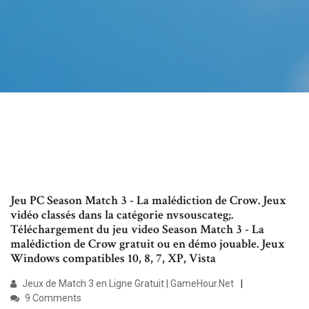
Jeu PC Season Match 3 - La malédiction de Crow. Jeux
vidéo classés dans la catégorie nvsouscateg;.
Téléchargement du jeu video Season Match 3 - La
malédiction de Crow gratuit ou en démo jouable. Jeux
Windows compatibles 10, 8, 7, XP, Vista
Jeux de Match 3 en Ligne Gratuit | GameHour.Net
9 Comments