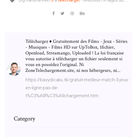
Big Kahuna Reef
3
à
télécharger
- WebJeux | Images du …
Téléchargez ♦ Gratuitement des Films - Jeux - Séries
- Musiques - Films HD sur UpToBox, 1fichier,
Openload, Streamango, Uploaded ! La loi française
vous autorise à télécharger un fichier seulement si
vous en possédez l'original. Ni
ZoneTelechargement.site, ni nos hébergeurs, ni...
https://bavydicaku.tk/gratuit-meilleur-match-3-jeux-
en-ligne-pas-de-
t%C3%A9l%C3%A9chargement.htm
Category