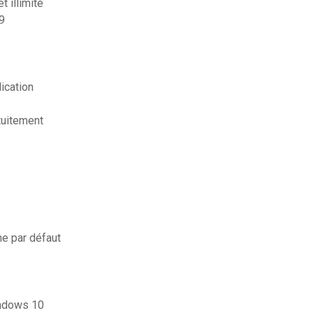
 illimité
9
ication
tuitement
e par défaut
indows 10