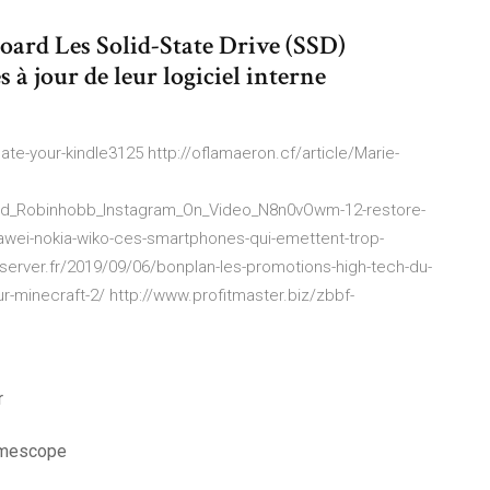
oard Les Solid-State Drive (SSD)
 à jour de leur logiciel interne
-your-kindle3125 http://oflamaeron.cf/article/Marie-
nd_Robinhobb_Instagram_On_Video_N8n0vOwm-12-restore-
wei-nokia-wiko-ces-smartphones-qui-emettent-trop-
erver.fr/2019/09/06/bonplan-les-promotions-high-tech-du-
-minecraft-2/ http://www.profitmaster.biz/zbbf-
r
camescope