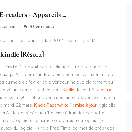
-readers - Appareils ...
ouzet.com
9 Comments
w-kindle-software-update-5-9-7-now-rolling-out/
kindle [Résolu]
 du Kindle Paperwhite est expliquée sur cette page. La
 ceux qui l'ont commandée rapidement sur Amazon.fr. Les
és au mois de février et le vendeur indique clairement qu'il
réservé un exemplaire. Les vieux
Kindle
doivent être
mis
à
heté avant 2014 et que vous souhaitez pouvoir continuer à
 ce mardi 22 mars.
Kindle
Paperwhite
1 :
mise
à
jour
logicielle |
aperWhite de génération 1 et vise à transformer cette
niveau logiciel). Le numéro de version du logiciel («
veautés du logiciel : Kindle Free Time: permet de créer des