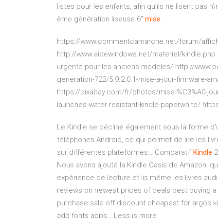
listes pour les enfants, afin qu’ils ne lisent pas
ème génération liseuse 6"
mise
...
https://www.commentcamarche.net/forum/affich-
http://www.aidewindows.net/materiel/kindle.php h
urgente-pour-les-anciens-modeles/ http://www.
generation-722/5.9.2.0.1-mise-a-jour-firmware-a
https://pixabay.com/fr/photos/mise-%C3%A0-jour
launches-water-resistant-kindle-paperwhite/ htt
Le Kindle se décline également sous la forme d'u
téléphones Android, ce qui permet de lire les li
sur différentes plateformes…
Comparatif
Kindle
2
Nous avons ajouté la Kindle Oasis de Amazon, qui 
expérience de lecture et lis même les livres aud
reviews on newest prices of deals best buying a l
purchase sale off discount cheapest for argos ki
add fonts apps…
Less is more