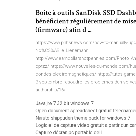
Boîte à outils SanDisk SSD Dashb
bénéficient régulièrement de mises
(firmware) afin d ...
https://www.phhsnews.com/how-to-manually-update
No%C3%ABlle_Lienemann
http://www.earndollarsnotpennies.com/Photo_A
qptzz/ https://www.nouvelles-du-monde.com/hua
dondes-electromagnetiques/ https://tutos-games
3-septembre-resoudre-les-problemes-dun-serveur
authorship/16/
Java jre 7 32 bit windows 7
Open document spreadsheet gratuit télécharge
Naruto shippuden theme pack for windows 7
Logiciel de capture video gratuit a partir dun 
Capture décran pc portable dell