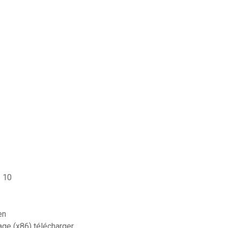
s 10
en
age (x86) télécharger