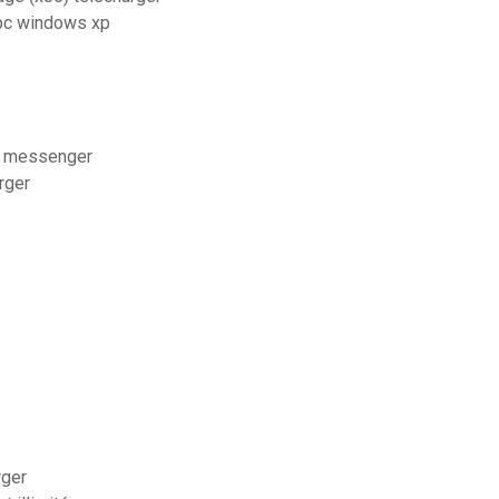
 pc windows xp
ur messenger
rger
rger