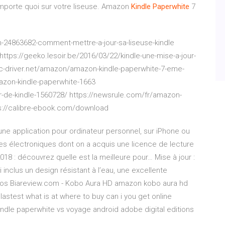
 n’importe quoi sur votre liseuse. Amazon
Kindle
Paperwhite
7
24863682-comment-mettre-a-jour-sa-liseuse-kindle
ttps://geeko.lesoir.be/2016/03/22/kindle-une-mise-a-jour-
pc-driver.net/amazon/amazon-kindle-paperwhite-7-eme-
mazon-kindle-paperwhite-1663
-de-kindle-1560728/ https://newsrule.com/fr/amazon-
ps://calibre-ebook.com/download
ne application pour ordinateur personnel, sur iPhone ou
vres électroniques dont on a acquis une licence de lecture
018 : découvrez quelle est la meilleure pour…
Mise à jour :
inclus un design résistant à l’eau, une excellente
ios
Biareview.com - Kobo Aura HD
amazon kobo aura hd
astest what is at where to buy can i you get online
ndle paperwhite vs voyage android adobe digital editions