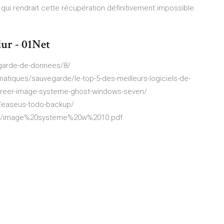
 rendrait cette récupération définitivement impossible.
dur - 01Net
egarde-de-donnees/8/
matiques/sauvegarde/le-top-5-des-meilleurs-logiciels-de-
/creer-image-systeme-ghost-windows-seven/
e/easeus-todo-backup/
ther/image%20systeme%20w%2010.pdf