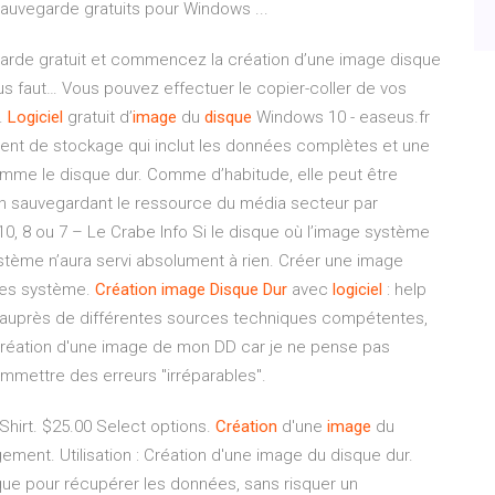
 sauvegarde gratuits pour Windows ...
garde gratuit et commencez la création d’une image disque
us faut… Vous pouvez effectuer le copier-coller de vos
e.
Logiciel
gratuit d’
image
du
disque
Windows 10 - easeus.fr
ent de stockage qui inclut les données complètes et une
mme le disque dur. Comme d’habitude, elle peut être
en sauvegardant le ressource du média secteur par
, 8 ou 7 – Le Crabe Info Si le disque où l’image système
ystème n’aura servi absolument à rien. Créer une image
ages système.
Création
image
Disque
Dur
avec
logiciel
: help
s auprès de différentes sources techniques compétentes,
création d'une image de mon DD car je ne pense pas
ommettre des erreurs "irréparables".
Shirt. $25.00 Select options.
Création
d'une
image
du
ment. Utilisation : Création d'une image du disque dur.
sque pour récupérer les données, sans risquer un