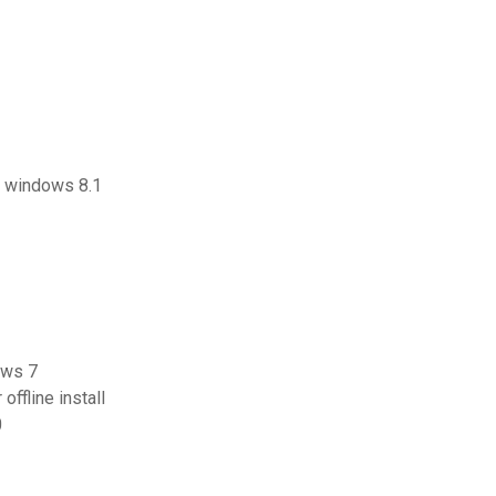
t windows 8.1
ows 7
offline install
0