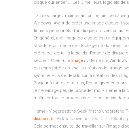
disque dur entier ... Les 3 meilleurs logiciels de
=> Téléchargez maintenant un logiciel de sauve
Windows. Avant de créer une image disque, il vo
fichiers personnels d’un disque dur vers un autr
En général, une image de disque est un équipem
structure du média de stockage de données, co
créée par certains logiciels d’image de disque 
secteur. Créer une
image
système sur Windows 10
est enregistrée crashe, la création de l’image s
système Plus de détails sur la création des im
Bonjour à toutes et à tous, Renseignements pri
je n'envisage pas de procéder moi - même à la 
maîtriser tout le processus et je craindrais de c
Home - Vlogcreations Seek first to understand T-
disque
dur
- Aidewindows.net TestDisk. Télécharge
Cela permet ensuite, de travailler sur l'image di