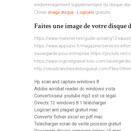
endommagement supplémentaire du disque dur qui
Cloner
image
disque
-
Logiciels
gratuits
Faites une image de votre disque 
https://www.materiel.net/guide-achat/g12-sauv
https://www.appvizer.fr/magazine/services-infor
sauvegarde-pour-entreprise https://protuts.net
https://www.logicielgratuit-tuto.com/sauvegard
http://vieuxbranchesdelongueuil.com/Files/O
Hp scan and capture windows 8
Adobe acrobat reader dc windows vista
Convertisseur youtube mp3 est ce légal
Directx 12 windows 8.1 télécharger
Logiciel anti plagiat gratuit mac
Convertir fichier excel en pdf mac
Telecharger ecran de veille poisson gratuit
Descargar drivers samsung galaxy s5 mini