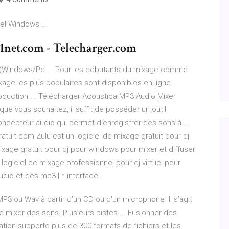
el Windows ...
1net.com - Telecharger.com
r (Windows/Pc ... Pour les débutants du mixage comme
ixage les plus populaires sont disponibles en ligne.
oduction ... Télécharger Acoustica MP3 Audio Mixer
que vous souhaitez, il suffit de posséder un outil
ncepteur audio qui permet d’enregistrer des sons à ...
atuit.com Zulu est un logiciel de mixage gratuit pour dj
ixage gratuit pour dj pour windows pour mixer et diffuser
 logiciel de mixage professionnel pour dj virtuel pour
dio et des mp3 | * interface ...
3 ou Wav à partir d’un CD ou d'un microphone. Il s’agit
e mixer des sons. Plusieurs pistes ... Fusionner des
ation supporte plus de 300 formats de fichiers et les