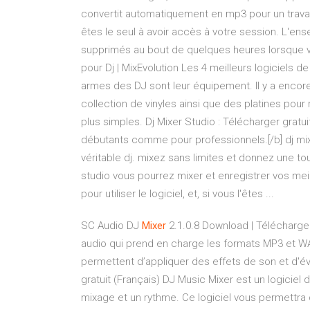
convertit automatiquement en mp3 pour un travail 
êtes le seul à avoir accès à votre session. L'e
supprimés au bout de quelques heures lorsque vou
pour Dj | MixEvolution Les 4 meilleurs logiciels d
armes des DJ sont leur équipement. Il y a encor
collection de vinyles ainsi que des platines pou
plus simples. Dj Mixer Studio : Télécharger gratu
débutants comme pour professionnels.[/b] dj mi
véritable dj. mixez sans limites et donnez une t
studio vous pourrez mixer et enregistrer vos mei
pour utiliser le logiciel, et, si vous l'êtes ...
SC Audio DJ
Mixer
2.1.0.8 Download | Télécharg
audio qui prend en charge les formats MP3 et W
permettent d’appliquer des effets de son et d'
gratuit (Français) DJ Music Mixer est un logicie
mixage et un rythme. Ce logiciel vous permettra 