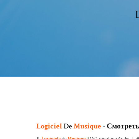
Logiciel
De
Musique
- Смотреть
Logiciels
de
Musique
, MAO, montage Audio