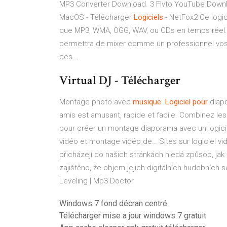
MP3 Converter Download. 3 Flvto YouTube Downl
MacOS - Télécharger
Logiciels
- NetFox2 Ce logi
que MP3, WMA, OGG, WAV, ou CDs en temps réel.Mi
permettra de mixer comme un professionnel vos 
ces...
Virtual DJ - Télécharger
Montage photo avec
musique
.
Logiciel
pour
diapo
amis est amusant, rapide et facile. Combinez les
pour créer un montage diaporama avec un logicie
vidéo et montage vidéo de…
Sites sur logiciel vi
přicházejí do našich stránkách hledá způsob, jak e
zajištěno, že objem jejich digitálních hudebních 
Leveling | Mp3 Doctor
Windows 7 fond décran centré
Télécharger mise a jour windows 7 gratuit