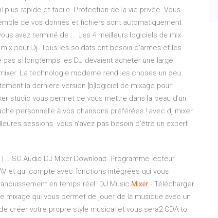
plus rapide et facile. Protection de la vie privée. Vous
nsemble de vos donnés et fichiers sont automatiquement
s avez terminé de ... Les 4 meilleurs logiciels de mix
e mix pour Dj. Tous les soldats ont besoin d’armes et les
e pas si longtemps les DJ devaient acheter une large
r mixer. La technologie moderne rend les choses un peu
itement la dernière version [b]logiciel de mixage pour
xer studio vous permet de vous mettre dans la peau d'un
ouche personnelle à vos chansons préférées ! avec dj mixer
lleures sessions. vous n'avez pas besoin d'être un expert
e | … SC Audio DJ Mixer Download. Programme lecteur
AV et qui compte avec fonctions intégrées qui vous
évanouissement en temps réel. DJ Music
Mixer
- Télécharger
l de mixage qui vous permet de jouer de la musique avec un
de créer votre propre style musical et vous sera2 CDA to