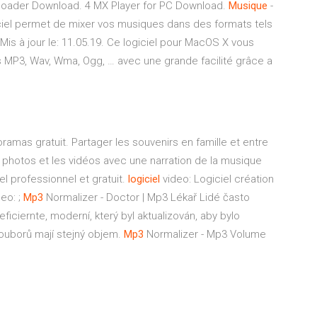
oader Download. 4 MX Player for PC Download.
Musique
-
ciel permet de mixer vos musiques dans des formats tels
s à jour le: 11.05.19. Ce logiciel pour MacOS X vous
MP3, Wav, Wma, Ogg, … avec une grande facilité grâce a
ramas gratuit.
Partager les souvenirs en famille et entre
 photos et les vidéos avec une narration de la musique
l professionnel et gratuit.
logiciel
video: Logiciel création
deo: ;
Mp3
Normalizer - Doctor | Mp3 Lékař
Lidé často
ficiernte, moderní, který byl aktualizován, aby bylo
souborů mají stejný objem.
Mp3
Normalizer - Mp3 Volume