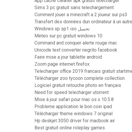
App cache cleaner apk gratuit télécharger
Sims 3 pc gratuit sans telechargement
Comment jouer a minecraft a 2 joueur sur ps3
Transfert des données dun ordinateur à un autr
Windows xp sp1 iso تحميل
Meteo sur pc gratuit windows 10
Command and conquer alerte rouge mac
Unicode text converter negrito facebook
Faire mise a jour tablette android
Zoom page internet firefox
Telecharger office 2019 francais gratuit startim
Télécharger zoo tycoon complete collection
Logiciel gratuit retouche photo en français
Need for speed telecharger utorrent
Mise à jour safari pour mac os x 10.5.8
Probleme application le bon coin ipad
Télécharger theme windows 7 original
Hp deskjet 3050 driver for macbook air
Best gratuit online roleplay games