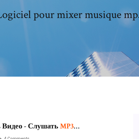
Logiciel pour mixer musique mp
 Видео - Слушать
MP
3
…
4 Comments