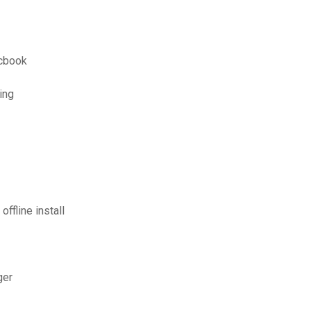
acbook
ing
ffline install
ger