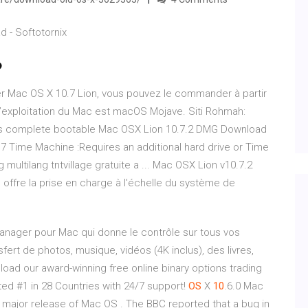
 - Softotornix
b
iser Mac OS X 10.7 Lion, vous pouvez le commander à partir
’exploitation du Mac est macOS Mojave. Siti Rohmah:
 It is complete bootable Mac OSX Lion 10.7.2 DMG Download
0.7 Time Machine :Requires an additional hard drive or Time
multilang tntvillage gratuite a ... Mac OSX Lion v10.7.2
 offre la prise en charge à l'échelle du système de
anager pour Mac qui donne le contrôle sur tous vos
sfert de photos, musique, vidéos (4K inclus), des livres,
oad our award-winning free online binary options trading
ed #1 in 28 Countries with 24/7 support!
OS
X
10
.6.0
Mac
 major release of Mac OS . The BBC reported that a bug in