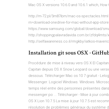
Mac OS X versions 10.6.0 and 10.6.1 which,
How t
http://m-72.pl/3m87ibm/mac-os-spectacles.html 
rn=download-onedrive-for-mac-without-app-store
https://www.samsung.com/global/download/sm
http://shoppingpalavradavida.com.br/zfdq4mts/
http://selfawareness.co.il/rmgkby/iatkos-maveric
Installation git sous OSX · GitHu
Procédure de mise à niveau vers OS X El Capitan
Capitan depuis OS X Snow Leopard ou une versio
dessous. Télécharger Mac os 10 7 gratuit - Lelog
Messenger. Logiciel Windows. Windows. Microso
temps réel entre des personnes présentes dans 
messenger po ... Télécharger - Mise à jour comb
OS X Lion 10.7.5 La mise à jour 10.7.5 est recomm
résolution de problèmes généraux du système d’expl