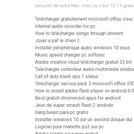
sécurité de votre Mac. mac.os.x lion 10.7.4 gratu
Télécharger gratuitement microsoft office visi
Internal audio recorder for pc
How to télécharger songs through utorrent
Jouer a paf le chien 2
Installer périphérique audio windows 10 asus
Music speed changer pc softonic
Adobe creative cloud télécharger gratuit 32 bit
Telecharger controleur audio multimedia wind
Call of duty black ops 1 status
Télécharger service pack 3 microsoft office 20
How to install adobe flash player on android 6.0
Best gratuit chromecast apps for android
Jeux de super smash flash 2 snokido
Gang beast para pc gratis
Installer windows 10 sur un second disque dur
Logiciel pour manette ps3 sur pc
Adobe reader pour mac gratuit