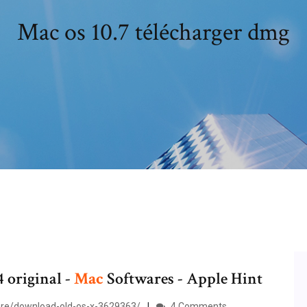
Mac os 10.7 télécharger dmg
4 original -
Mac
Softwares - Apple Hint
re/download-old-os-x-3629363/
4 Comments