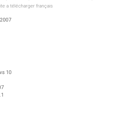
ite a télécharger français
o 2007
ows 10
07
.1