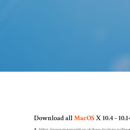
Download all
MacOS
X 10.4 - 10.1
https://www.macworld.co.uk/how-to/mac-softwa