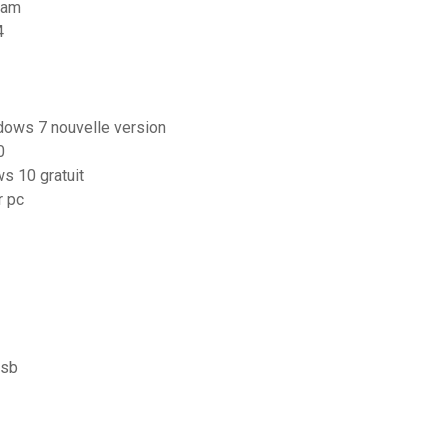
ram
4
ndows 7 nouvelle version
0
s 10 gratuit
r pc
usb