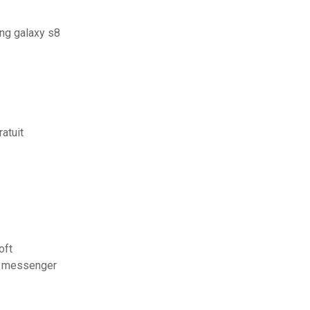
ng galaxy s8
atuit
oft
k messenger