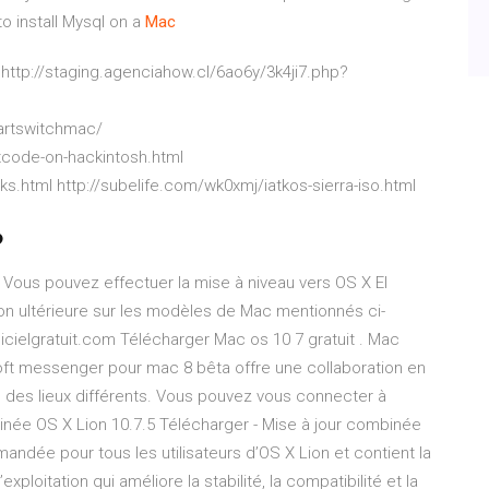
o install Mysql on a
Mac
http://staging.agenciahow.cl/6ao6y/3k4ji7.php?
artswitchmac/
xcode-on-hackintosh.html
ks.html http://subelife.com/wk0xmj/iatkos-sierra-iso.html
b
 Vous pouvez effectuer la mise à niveau vers OS X El
n ultérieure sur les modèles de Mac mentionnés ci-
icielgratuit.com Télécharger Mac os 10 7 gratuit . Mac
ft messenger pour mac 8 bêta offre une collaboration en
des lieux différents. Vous pouvez vous connecter à
inée OS X Lion 10.7.5 Télécharger - Mise à jour combinée
andée pour tous les utilisateurs d’OS X Lion et contient la
oitation qui améliore la stabilité, la compatibilité et la