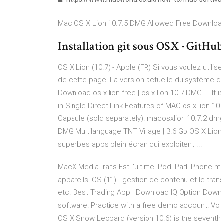
Mac OS X Lion 10.7.5 DMG Allowed Free Download
Installation git sous OSX · GitHu
OS X Lion (10.7) - Apple (FR) Si vous voulez util
de cette page. La version actuelle du système d
Download os x lion free | os x lion 10.7 DMG ...
in Single Direct Link Features of MAC os x lion 1
Capsule (sold separately). macosxlion 10.7.2 dmg 
DMG Multilanguage TNT Village | 3.6 Go OS X Lion
superbes apps plein écran qui exploitent ...
MacX MediaTrans Est l'ultime iPod iPad iPhone m
appareils iOS (11) - gestion de contenu et le tran
etc.
Best Trading App | Download IQ Option
Downl
software! Practice with a free demo account! Vot
OS X Snow Leopard (version 10.6) is the seventh