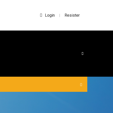
Login
Resister
|