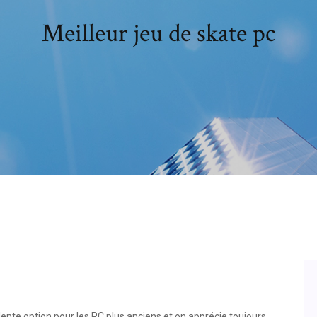
Meilleur jeu de skate pc
lente option pour les PC plus anciens et on apprécie toujours