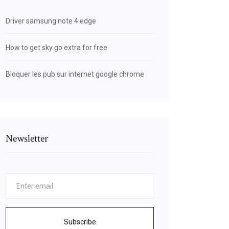
Driver samsung note 4 edge
How to get sky go extra for free
Bloquer les pub sur internet google chrome
Newsletter
Subscribe