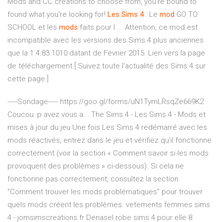
Mods and CC creations to choose from, you're bound to
found what you're looking for!
Les Sims
4
: Le
mod
GO TO
SCHOOL et les
mods
faits pour l ... Attention, ce mod est
incompatible avec les versions des Sims 4 plus anciennes
que la 1.4.83.1010 datant de Février 2015. Lien vers la page
de téléchargement [ Suivez toute l’actualité des Sims 4 sur
cette page ]
-----Sondage----- https://goo.gl/forms/uN1TymLRsqZe669K2
Coucou :p avez vous a... The Sims 4 - Les Sims 4 - Mods et
mises à jour du jeu Une fois Les Sims 4 redémarré avec les
mods réactivés, entrez dans le jeu et vérifiez qu'il fonctionne
correctement (voir la section « Comment savoir si les mods
provoquent des problèmes » ci-dessous). Si cela ne
fonctionne pas correctement, consultez la section
"Comment trouver les mods problématiques" pour trouver
quels mods créent les problèmes. vetements femmes sims
4 - jomsimscreations.fr Denasel robe sims 4 pour elle 8