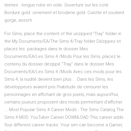
teintes . longue robe en voile. Ouverture sur les coté .
Bordure gold. ornement et broderie gold. Culotte et soutient
gorge, assorti.
For Sims, place the content of the unzipped "Tray" folder in
the My Documents/EA/The Sims 4/Tray folder Dézippez et
placez les .packages dans le dossier Mes
Documents/EA/Les Sims 4 /Mods Pour les Sims, placez le
contenu du dossier dézippé "Tray" dans le dossier Mes
Documents/EA/Les Sims 4 /Mods Avec ces mods pour les
Sims 4, la nudité devient bien plus ... Dans les Sims, les
développeurs avaient pris l’habitude de censurer les
personnages en affichant de gros pixels, mais aujourd’hui,
certains joueurs proposent des mods permettant d’afficher
... Most Popular Sims 4 Career Mods - The Sims Catalog The
Sims 4 MOD: YouTuber Career DOWNLOAD This career adds
four different career tracks. Your sim can become a Gamer,