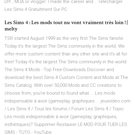
DIY , MUA or vlogger. I made the career and... Télécharger
Les Sims 4 Gratuitment Sur PC
Les Sims 4 : Les mods tout nu vont vraiment très loin ! |
melty
TSR started August 1999 as the very first The Sims fansite.
Today it’s the largest The Sims community in the world. We
offer more custom content than any other site and it's all for
free! Today it’s the largest The Sims community in the world.
The Sims 4 Mods - Top Free Downloads Discover and
download the best Sims 4 Custom Content and Mods at The
Sims Catalog. With over 50,000 Mods and CC creations to
choose from, you're bound to found what ... Les mods
indispensable à avoir (gameplay, graphiques ... jeuxvideo.com
/ Les Sims 4 / Tous les forums / Forum Les Sims 4 / Topic
Les mods indispensable à avoir (gameplay, graphiques,
esthétiques)? Supprimer Restaurer LE MOD POUR TUER LES
SIMS - TUTO - YouTube