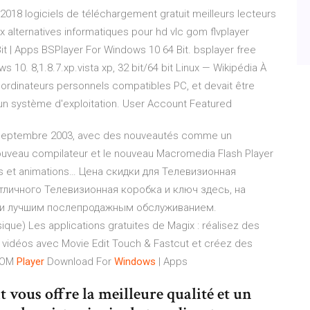
 2018 logiciels de téléchargement gratuit meilleurs lecteurs
 alternatives informatiques pour hd vlc gom flvplayer
it | Apps
BSPlayer For Windows 10 64 Bit. bsplayer free
 10. 8,1.8.7.xp.vista xp, 32 bit/64 bit
Linux — Wikipédia
À
s ordinateurs personnels compatibles PC, et devait être
n système d'exploitation.
User Account
Featured
 septembre 2003, avec des nouveautés comme un
 nouveau compilateur et le nouveau Macromedia Flash Player
es et animations…
Цена скидки для Телевизионная
тличного Телевизионная коробка и ключ здесь, на
 и лучшим послепродажным обслуживанием.
sique)
Les applications gratuites de Magix : réalisez des
vidéos avec Movie Edit Touch & Fastcut et créez des
OM
Player
Download For
Windows
| Apps
vous offre la meilleure qualité et un