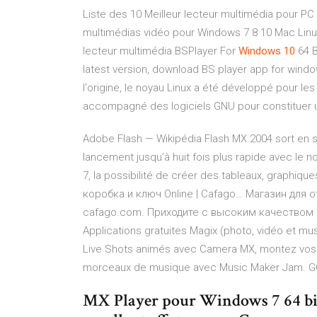
Liste des 10 Meilleur lecteur multimédia pour PC
multimédias vidéo pour Windows 7 8 10 Mac Linux
lecteur multimédia
BSPlayer For
Windows
10
64 B
latest version, download BS player app for windows
l'origine, le noyau Linux a été développé pour le
accompagné des logiciels GNU pour constituer u
Adobe Flash — Wikipédia
Flash MX 2004 sort en
lancement jusqu’à huit fois plus rapide avec le
7, la possibilité de créer des tableaux, graphiqu
коробка и ключ Online | Cafago…
Магазин для о
cafago.com. Приходите с высоким качеством
Applications gratuites Magix (photo, vidéo et mu
Live Shots animés avec Camera MX, montez vos 
morceaux de musique avec Music Maker Jam.
G
MX Player pour Windows 7 64 bit 