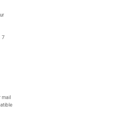
ur
 7
 mail
atible