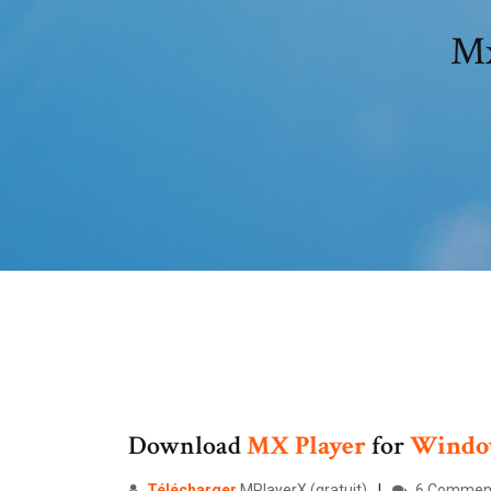
Mx
Download
MX
Player
for
Windo
Télécharger
MPlayerX (gratuit)
6 Commen