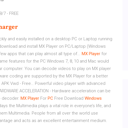
8/7 - FREE
harger
ckly and easily installed on a desktop PC or Laptop running
to download and install MX Player on PC/Laptop (Windows
ew apps that can play almost all type of...
MX
Player
for
ame features for the PC Windows 7, 8, 10 and Mac would
ur computer. You can decode videos to play on MX player
tware coding are supported by the MX Player for a better
APK Vwd - Free… Powerful video player with advanced
) HARDWARE ACCELERATION - Hardware acceleration can be
W+ decoder.
MX
Player
For
PC
Free Download
Windows
 the Multimedia plays a vital role in everyone’s life, and
em Multimedia. People from all over the world use
vantage and acts as an excellent entertainment medium.