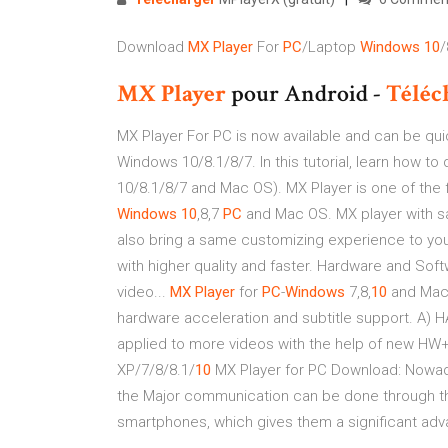
Download
MX
Player
For
PC
/Laptop
Windows
10
/
MX
Player
pour Android -
Téléc
MX Player For PC is now available and can be qui
Windows 10/8.1/8/7. In this tutorial, learn how 
10/8.1/8/7 and Mac OS). MX Player is one of the f
Windows
10
,8,7
PC
and Mac OS. MX player with s
also bring a same customizing experience to yo
with higher quality and faster. Hardware and Sof
video...
MX
Player
for
PC
-
Windows
7,8,
10
and Mac 
hardware acceleration and subtitle support. A
applied to more videos with the help of new H
XP/7/8/8.1/
10
MX Player for PC Download: Nowadays
the Major communication can be done through th
smartphones, which gives them a significant ad