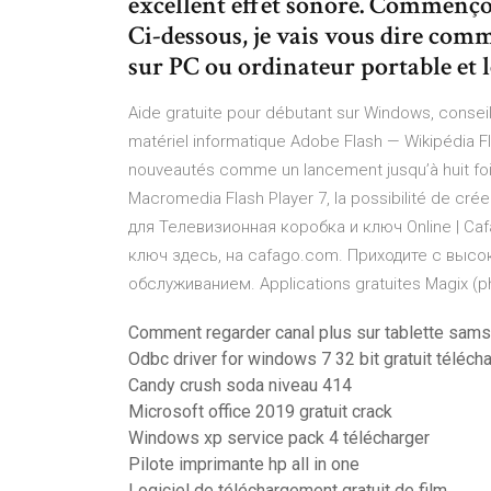
excellent effet sonore. Commençon
Ci-dessous, je vais vous dire co
sur PC ou ordinateur portable et l
Aide gratuite pour débutant sur Windows, conseils 
matériel informatique
Adobe Flash — Wikipédia
Fl
nouveautés comme un lancement jusqu’à huit foi
Macromedia Flash Player 7, la possibilité de cré
для Телевизионная коробка и ключ Online | Ca
ключ здесь, на cafago.com. Приходите с вы
обслуживанием.
Applications gratuites Magix (
Comment regarder canal plus sur tablette sam
Odbc driver for windows 7 32 bit gratuit téléch
Candy crush soda niveau 414
Microsoft office 2019 gratuit crack
Windows xp service pack 4 télécharger
Pilote imprimante hp all in one
Logiciel de téléchargement gratuit de film