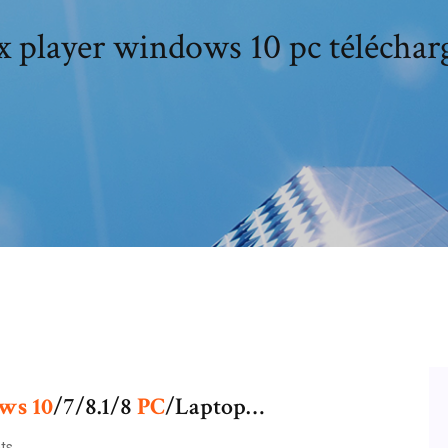
 player windows 10 pc téléchar
ws
10
/7/8.1/8
PC
/Laptop…
ts