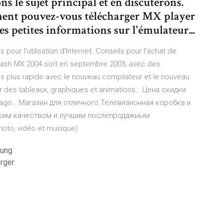
s le sujet principal et en discuterons.
mment pouvez-vous télécharger MX player
es petites informations sur l'émulateur...
pour l'utilisation d'Internet. Conseils pour l'achat de
ash MX 2004 sort en septembre 2003, avec des
s plus rapide avec le nouveau compilateur et le nouveau
er des tableaux, graphiques et animations…
Цена скидки
fago…
Магазин для отличного Телевизионная коробка и
соким качеством и лучшим послепродажным
photo, vidéo et musique)
sung
arger