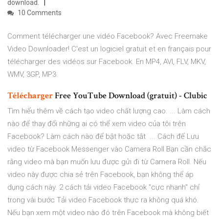
download.
10 Comments
Comment télécharger une vidéo Facebook? Avec Freemake
Video Downloader! C'est un logiciel gratuit et en français pour
télécharger des vidéos sur Facebook. En MP4, AVI, FLV, MKV,
WMV, 3GP, MP3.
Télécharger
Free YouTube Download (gratuit) - Clubic
Tìm hiểu thêm về cách tạo video chất lượng cao. ... Làm cách
nào để thay đổi những ai có thể xem video của tôi trên
Facebook? Làm cách nào để bật hoặc tắt ... Cách để Lưu
video từ Facebook Messenger vào Camera Roll Bạn cần chắc
rằng video mà bạn muốn lưu được gửi đi từ Camera Roll. Nếu
video này được chia sẻ trên Facebook, bạn không thể áp
dụng cách này. 2 cách tải video Facebook "cực nhanh" chỉ
trong vài bước Tải video Facebook thực ra không quá khó.
Nếu bạn xem một video nào đó trên Facebook mà không biết