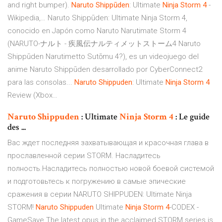
and right bumper).
Naruto
Shippūden
: Ultimate
Ninja
Storm
4
-
Wikipedia,… Naruto Shippūden: Ultimate Ninja Storm 4,
conocido en Japón como Naruto Narutimate Storm 4
(NARUTO-ナルト - 疾風伝ナルティメットストーム4 Naruto
Shippūden Narutimetto Sutōmu 4?), es un videojuego del
anime Naruto Shippūden desarrollado por CyberConnect2
para las consolas...
Naruto
Shippuden
: Ultimate
Ninja
Storm
4
Review (Xbox…
Naruto
Shippuden
: Ultimate
Ninja
Storm
4
: Le guide
des ...
Вас ждет последняя захватывающая и красочная глава в
прославленной серии STORM. Насладитесь
полность.Насладитесь полностью новой боевой системой
и подготовьтесь к погружению в самые эпические
сражения в серии NARUTO SHIPPUDEN: Ultimate Ninja
STORM!
Naruto
Shippuden
Ultimate
Ninja
Storm
4
-CODEX -
GameSave The latest opus in the acclaimed STORM series is