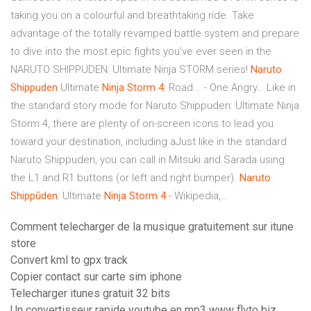
taking you on a colourful and breathtaking ride. Take
advantage of the totally revamped battle system and prepare
to dive into the most epic fights you’ve ever seen in the
NARUTO SHIPPUDEN: Ultimate Ninja STORM series!
Naruto
Shippuden
Ultimate
Ninja
Storm
4
: Road... - One Angry… Like in
the standard story mode for Naruto Shippuden: Ultimate Ninja
Storm 4, there are plenty of on-screen icons to lead you
toward your destination, including aJust like in the standard
Naruto Shippuden, you can call in Mitsuki and Sarada using
the L1 and R1 buttons (or left and right bumper).
Naruto
Shippūden
: Ultimate
Ninja
Storm
4
- Wikipedia,…
Comment telecharger de la musique gratuitement sur itune
store
Convert kml to gpx track
Copier contact sur carte sim iphone
Telecharger itunes gratuit 32 bits
Un convertisseur rapide youtube en mp3 www flvto biz