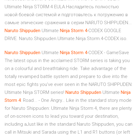
Ultimate Ninja STORM 4 EULA.Насладитесь полностью
новой боевой системой и подготовьтесь к погружению в
самые эпические сражения в серии NARUTO SHIPPUDEN...
Naruto
Shippuden
Ultimate
Ninja
Storm
4
-CODEX GOOGLE
DRIVE. Naruto.Shippuden.Ultimate.Ninja.Storm.4-CODEX.iso.
Naruto
Shippuden
Ultimate
Ninja
Storm
4
-CODEX - GameSave
The latest opus in the acclaimed STORM series is taking you
on a colourful and breathtaking ride. Take advantage of the
totally revamped battle system and prepare to dive into the
most epic fights you’ve ever seen in the NARUTO SHIPPUDEN:
Ultimate Ninja STORM series!
Naruto
Shippuden
Ultimate
Ninja
Storm
4
: Road... - One Angry… Like in the standard story mode
for Naruto Shippuden: Ultimate Ninja Storm 4, there are plenty
of on-screen icons to lead you toward your destination,
including aJust like in the standard Naruto Shippuden, you can
call in Mitsuki and Sarada using the L1 and R1 buttons (or left