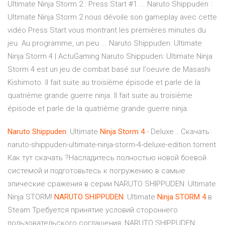
Ultimate Ninja Storm 2 : Press Start #1 ... Naruto Shippuden :
Ultimate Ninja Storm 2 nous dévoile son gameplay avec cette
vidéo Press Start vous montrant les premières minutes du
jeu. Au programme, un peu ... Naruto Shippuden: Ultimate
Ninja Storm 4 | ActuGaming Naruto Shippuden: Ultimate Ninja
Storm 4 est un jeu de combat basé sur l'oeuvre de Masashi
Kishimoto. Il fait suite au troisième épisode et parle de la
quatrième grande guerre ninja. Il fait suite au troisième
épisode et parle de la quatrième grande guerre ninja.
Naruto
Shippuden
: Ultimate
Ninja
Storm
4
- Deluxe… Скачать:
naruto-shippuden-ultimate-ninja-storm-4-deluxe-edition.torrent
Как тут скачать ?Насладитесь полностью новой боевой
системой и подготовьтесь к погружению в самые
эпические сражения в серии NARUTO SHIPPUDEN: Ultimate
Ninja STORM!
NARUTO
SHIPPUDEN
: Ultimate
Ninja
STORM
4
в
Steam Требуется принятие условий стороннего
пользовательского соглашения: NARUTO SHIPPUDEN: