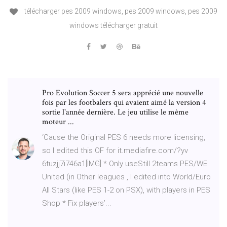
télécharger pes 2009 windows, pes 2009 windows, pes 2009
windows télécharger gratuit
Pro Evolution Soccer 5 sera apprécié une nouvelle
fois par les footbalers qui avaient aimé la version 4
sortie l'année dernière. Le jeu utilise le même
moteur ...
‘Cause the Original PES 6 needs more licensing,
so I edited this OF for it.mediafire.com/?yv
6tuzjj7i746a1[IMG] * Only useStill 2teams PES/WE
United (in Other leagues , I edited into World/Euro
All Stars (like PES 1-2 on PSX), with players in PES
Shop * Fix players’...