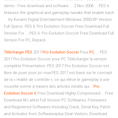
demo - Free download and software ... 2 Nov 2006 ... PES 6
features the graphical and gameplay tweaks that enable each
... try Konami Digital Entertainment Windows 2000/XP Version
Full Specs. PES 6: Pro Evolution Soccer Free Download Full
Version For ... PES 6: Pro Evolution Soccer Free Download Full
Version For PC, Repack.
Télécharger
PES
2017-
Pro
Evolution
Soccer
Pour
PC
, … PES
2017 Pro Evolution Soccer pour PC Télécharger la version
complète Présentation. PES 2017 Pro Evolution Soccer est
libre de jouer pour pc now.PES 2017 est basé sur le concept
de la « réalité de contrôle », ce qui élève le gameplay à une
nouvelle norme à travers des articles inédits qui...
Pro
Evolution
Soccer
6
Free Download Highly Compressed … Free
Download All Latest Full Version PC Softwares, Freewares
and Registered Softwares Including Crack, Serial Key, Patch
and Activator from Softwaresplus.Dear Visitors, Download