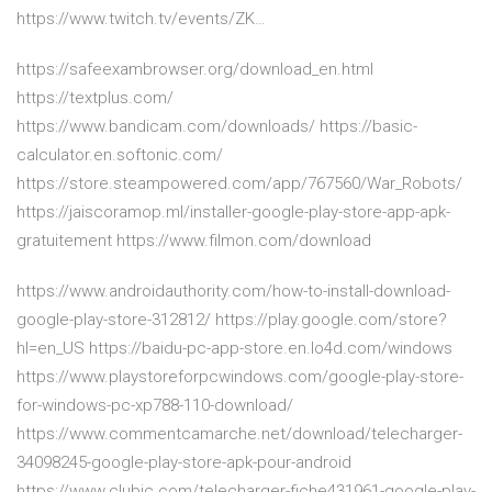
https://www.twitch.tv/events/ZK…
https://safeexambrowser.org/download_en.html
https://textplus.com/
https://www.bandicam.com/downloads/ https://basic-
calculator.en.softonic.com/
https://store.steampowered.com/app/767560/War_Robots/
https://jaiscoramop.ml/installer-google-play-store-app-apk-
gratuitement https://www.filmon.com/download
https://www.androidauthority.com/how-to-install-download-
google-play-store-312812/ https://play.google.com/store?
hl=en_US https://baidu-pc-app-store.en.lo4d.com/windows
https://www.playstoreforpcwindows.com/google-play-store-
for-windows-pc-xp788-110-download/
https://www.commentcamarche.net/download/telecharger-
34098245-google-play-store-apk-pour-android
https://www.clubic.com/telecharger-fiche431961-google-play-