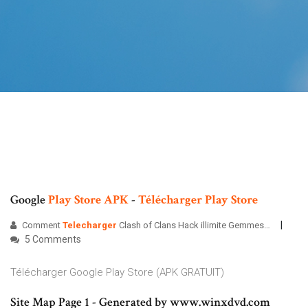
Google
Play
Store
APK
-
Télécharger
Play
Store
Comment
Telecharger
Clash of Clans Hack illimite Gemmes…
5 Comments
Télécharger Google Play Store (APK GRATUIT)
Site Map Page 1 - Generated by www.winxdvd.com