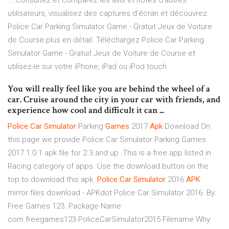
... ‎Consultez et comparez les avis et notes d’autres
utilisateurs, visualisez des captures d’écran et découvrez
Police Car Parking Simulator Game - Gratuit Jeux de Voiture
de Course plus en détail. Téléchargez Police Car Parking
Simulator Game - Gratuit Jeux de Voiture de Course et
utilisez-le sur votre iPhone, iPad ou iPod touch.
You will really feel like you are behind the wheel of a
car. Cruise around the city in your car with friends, and
experience how cool and difficult it can ...
Police
Car
Simulator
Parking
Games
2017
Apk
Download On
this page we provide Police Car Simulator Parking Games
2017 1.0.1 apk file for 2.3 and up .This is a free app listed in
Racing category of apps. Use the download button on the
top to download this apk.
Police
Car
Simulator
2016
APK
mirror files download - APKdot Police Car Simulator 2016. By:
Free Games 123. Package Name:
com.freegames123.PoliceCarSimulator2015 Filename Why