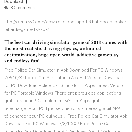
Download
3 Comments
http://climair50.com/download-pool-sport-8-ball-pool-snooker-
billiards-game-1-3-apk/
The best car driving simulator game of 2018 comes with
the most realistic driving physics, unlimited
customization, huge open world, addictive gameplay
and endless fun!
Free Police Car Simulator in Apk Download For PC Windows
7/8/10/XP.Police Car Simulator in Apk Full Version Download
for PC.Download Police Car Simulator in Apps Latest Version
for PC,Portable,Windows.There ont perdu des applications
gratuites pour PC simplement vérifier Apps gratuit
télécharger Pour PC.I pense que vous aimerez gratuit APK
télécharger pour PC qui vous … Free Police Car Simulator Apk
Download For PC Windows 7/8/10/XP Free Police Car
Simulator Apk Download For PC Windows 7/8/10/XP.Police