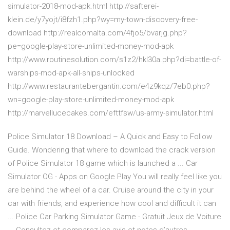
simulator-2018-mod-apk.html http://safterei-
klein.de/y7yojt/i8fzh1.php?wy=my-town-discovery-free-
download http://realcomalta.com/4fjo5/bvarjg.php?
pe=google-play-store-unlimited-money-mod-apk
http://www.routinesolution.com/s1z2/hkl30a.php?di=battle-of-
warships-mod-apk-all-ships-unlocked
http://www.restaurantebergantin.com/e4z9kqz/7eb0.php?
wn=google-play-store-unlimited-money-mod-apk
http://marvellucecakes.com/efttfsw/us-army-simulator.html
Police Simulator 18 Download – A Quick and Easy to Follow
Guide. Wondering that where to download the crack version
of Police Simulator 18 game which is launched a ... Car
Simulator OG - Apps on Google Play You will really feel like you
are behind the wheel of a car. Cruise around the city in your
car with friends, and experience how cool and difficult it can
... ‎Police Car Parking Simulator Game - Gratuit Jeux de Voiture