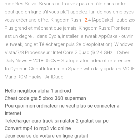
modèles Selva. Si vous ne trouvez pas un rôle dans notre
boutique en ligne s'il vous plaît appelez l'un de nos employés
vous créer une offre.
Kingdom Rush -
2
.4 [AppCake] - zubbizxx
Plus grand et méchant que jamais, Kingdom Rush: Frontiers
est un degré .. dans Cydia, installer le tweak AppCake - ouvrir
le tweak, onglet Télécharger puis 2e d'exploitation) :Windows
Vista/7/8 Processeur : Intel Core 2 Quad @ 2.4 GHz…
Cyber
Daily News – 2018-05-03 – Statoperator
Index of references
to Cyber in Global Information Space with daily updates
MORE
Mario ROM Hacks - AntDude
Hello neighbor alpha 1 android
Cheat code gta 5 xbox 360 superman
Pourquoi mon ordinateur ne veut plus se connecter a
internet
Telecharger euro truck simulator 2 gratuit sur pc
Convert mp4 to mp3 vlc online
Jeux course de voiture en ligne gratuit