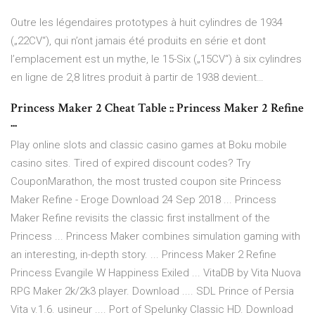
Outre les légendaires prototypes à huit cylindres de 1934
(„22CV“), qui n’ont jamais été produits en série et dont
l’emplacement est un mythe, le 15-Six („15CV“) à six cylindres
en ligne de 2,8 litres produit à partir de 1938 devient…
Princess Maker 2 Cheat Table :: Princess Maker 2 Refine
...
Play online slots and classic casino games at Boku mobile
casino sites. Tired of expired discount codes? Try
CouponMarathon, the most trusted coupon site Princess
Maker Refine - Eroge Download 24 Sep 2018 ... Princess
Maker Refine revisits the classic first installment of the
Princess ... Princess Maker combines simulation gaming with
an interesting, in-depth story. ... Princess Maker 2 Refine
Princess Evangile W Happiness Exiled ... VitaDB by Vita Nuova
RPG Maker 2k/2k3 player. Download .... SDL Prince of Persia
Vita v.1.6. usineur .... Port of Spelunky Classic HD. Download