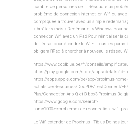
nombre de personnes se ... Résoudre un problèm
problème de connexion internet, en Wifi ou avec 
compliquée à trouver avec un simple redémarrage 
« Arrêter » mais « Redémarrer » Windows pour s
connexion Wifi avec un iPad Pour réinitialiser la c
de l'écran pour éteindre le Wi-Fi. Tous les paramè
obligera l'iPad à chercher à nouveau le réseau Wi-
https://www.coolblue.be/fr/conseils/amplificateu
https://play.google.com/store/apps/details?id=
https://apps.apple.com/be/app/proximus-home-op
achats.be/Resources/DocPDF/TestConnect/FR/PR
Plus/Connection-Arlo-Q-et-B-box3-Proximus-Bel
https://www.google.com/search?
num=100&q=probleme+de+connection+wifi+pro
Le Wifi extender de Proximus - Tibius De nos jour