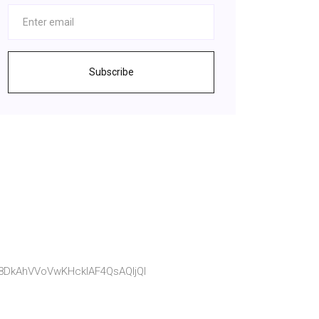
Subscribe
8DkAhVVoVwKHckIAF4QsAQIjQI