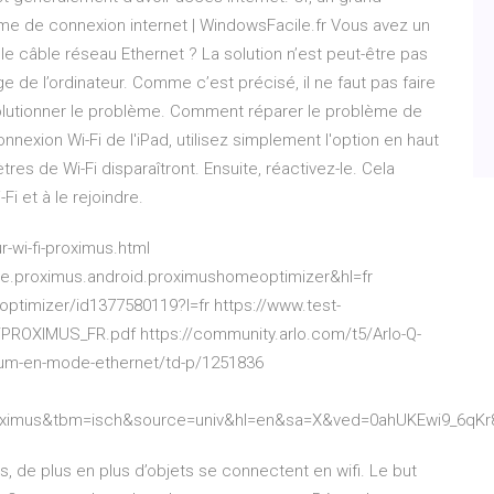
e de connexion internet | WindowsFacile.fr Vous avez un
le câble réseau Ethernet ? La solution n’est peut-être pas
de l’ordinateur. Comme c’est précisé, il ne faut pas faire
olutionner le problème. Comment réparer le problème de
onnexion Wi-Fi de l'iPad, utilisez simplement l'option en haut
tres de Wi-Fi disparaîtront. Ensuite, réactivez-le. Cela
Fi et à le rejoindre.
r-wi-fi-proximus.html
be.proximus.android.proximushomeoptimizer&hl=fr
timizer/id1377580119?l=fr https://www.test-
OXIMUS_FR.pdf https://community.arlo.com/t5/Arlo-Q-
gium-en-mode-ethernet/td-p/1251836
ximus&tbm=isch&source=univ&hl=en&sa=X&ved=0ahUKEwi9_6qKr
s, de plus en plus d’objets se connectent en wifi. Le but