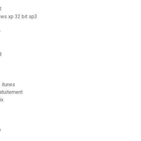
1
ows xp 32 bit sp3
y
8
 itunes
atuitement
ix
e