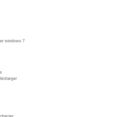
rger windows 7
s
élécharger
écharger