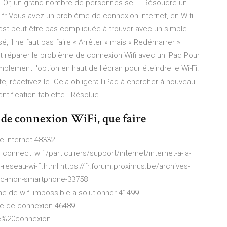
. Or, un grand nombre de personnes se ... Résoudre un
fr Vous avez un problème de connexion internet, en Wifi
’est peut-être pas compliquée à trouver avec un simple
 il ne faut pas faire « Arrêter » mais « Redémarrer »
réparer le problème de connexion Wifi avec un iPad Pour
 simplement l'option en haut de l'écran pour éteindre le Wi-Fi.
te, réactivez-le. Cela obligera l'iPad à chercher à nouveau
entification tablette - Résolue
de connexion WiFi, que faire
e-internet-48332
connect_wifi/particuliers/support/internet/internet-a-la-
eseau-wi-fi.html https://fr.forum.proximus.be/archives-
vec-mon-smartphone-33758
e-de-wifi-impossible-a-solutionner-41499
eme-de-connexion-46489
me%20connexion