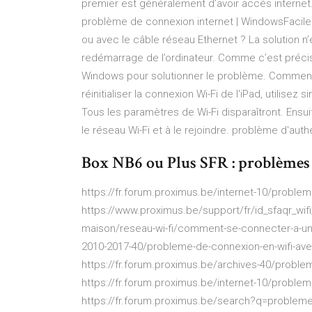
premier est généralement d’avoir accès internet
problème de connexion internet | WindowsFacile.
ou avec le câble réseau Ethernet ? La solution n
redémarrage de l’ordinateur. Comme c’est précisé,
Windows pour solutionner le problème. Comment 
réinitialiser la connexion Wi-Fi de l'iPad, utilisez
Tous les paramètres de Wi-Fi disparaîtront. Ensui
le réseau Wi-Fi et à le rejoindre. problème d'auth
Box NB6 ou Plus SFR : problèmes 
https://fr.forum.proximus.be/internet-10/problem
https://www.proximus.be/support/fr/id_sfaqr_wifi_
maison/reseau-wi-fi/comment-se-connecter-a-un-r
2010-2017-40/probleme-de-connexion-en-wifi-a
https://fr.forum.proximus.be/archives-40/problem
https://fr.forum.proximus.be/internet-10/probl
https://fr.forum.proximus.be/search?q=proble