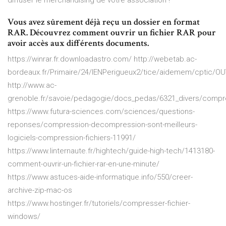
diffuser le merchandising de votre association !
Vous avez sûrement déjà reçu un dossier en format
RAR. Découvrez comment ouvrir un fichier RAR pour
avoir accès aux différents documents.
https://winrar.fr.downloadastro.com/ http://webetab.ac-
bordeaux.fr/Primaire/24/IENPerigueux2/tice/aidemem/cpti
http://www.ac-
grenoble.fr/savoie/pedagogie/docs_pedas/6321_divers/compre
https://www.futura-sciences.com/sciences/questions-
reponses/compression-decompression-sont-meilleurs-
logiciels-compression-fichiers-11991/
https://www.linternaute.fr/hightech/guide-high-tech/1413180-
comment-ouvrir-un-fichier-rar-en-une-minute/
https://www.astuces-aide-informatique.info/550/creer-
archive-zip-mac-os
https://www.hostinger.fr/tutoriels/compresser-fichier-
windows/