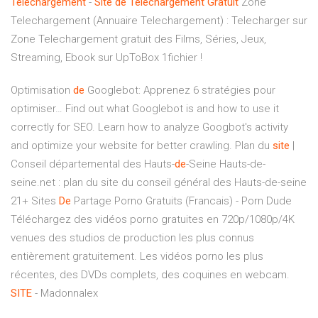
Telechargement
-
Site
de
Téléchargement
Gratuit
Zone
Telechargement (Annuaire Telechargement) : Telecharger sur
Zone Telechargement gratuit des Films, Séries, Jeux,
Streaming, Ebook sur UpToBox 1fichier !
Optimisation
de
Googlebot: Apprenez 6 stratégies pour
optimiser…
Find out what Googlebot is and how to use it
correctly for SEO. Learn how to analyze Googbot's activity
and optimize your website for better crawling.
Plan du
site
|
Conseil départemental des Hauts-
de
-Seine
Hauts-de-
seine.net : plan du site du conseil général des Hauts-de-seine
21+ Sites
De
Partage Porno Gratuits (Francais) - Porn Dude
Téléchargez des vidéos porno gratuites en 720p/1080p/4K
venues des studios de production les plus connus
entièrement gratuitement. Les vidéos porno les plus
récentes, des DVDs complets, des coquines en webcam.
SITE
- Madonnalex