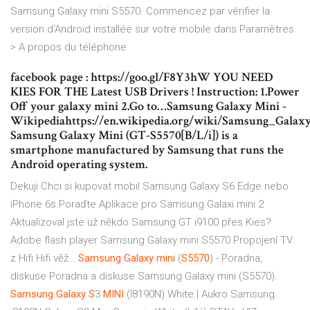
Samsung Galaxy mini S5570. Commencez par vérifier la
version d'Android installée sur votre mobile dans Paramètres
> A propos du téléphone
facebook page : https://goo.gl/F8Y3hW YOU NEED
KIES FOR THE Latest USB Drivers ! Instruction: 1.Power
Off your galaxy mini 2.Go to…Samsung Galaxy Mini -
Wikipediahttps://en.wikipedia.org/wiki/Samsung_Gala
Samsung Galaxy Mini (GT-S5570[B/L/i]) is a
smartphone manufactured by Samsung that runs the
Android operating system.
Dekuji Chci si kupovat mobil Samsung Galaxy S6 Edge nebo
iPhone 6s.Poraďte Aplikace pro Samsung Galaxi mini 2
Aktualizoval jste už někdo Samsung GT i9100 přes Kies?
Adobe flash player Samsung Galaxy mini S5570 Propojení TV
z Hifi Hifi věž…
Samsung
Galaxy
mini
(
S5570
) - Poradna,
diskuse
Poradna a diskuse Samsung Galaxy mini (S5570).
Samsung
Galaxy
S
3
MINI
(I8190N) White | Aukro
Samsung