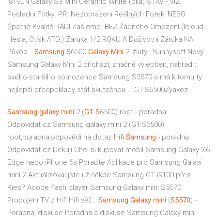
i8190N Galaxy S3 Mini Ceramic White (bílá) STAV - VIZ.
Poslední Fotky. PŘI Nezobrazení Reálných Fotek, NEBO
Špatné Kvalitě RÁDI Zašleme. BEZ Žádného Omezení (Icloud,
Hesla, Otisk ATD.) Záruka 1/2 ROKU A Doživotní Záruka NA
Původ…
Samsung
S
6500
Galaxy Mini
2, žlutý | Sunnysoft
Nový
Samsung Galaxy Mini 2 přichází, značně vylepšen, nahradit
svého staršího sourozence Samsung S5570 a má k tomu ty
nejlepší předpoklady stát skutečnou … GT-S6500Zyaxez
Samsung
galaxy
mini
2 (
GT
-
S
6500) root - poradna
Odpovidat.cz
Samsung galaxy mini 2 (GT-S6500)
root,poradna,odpovědi na dotaz
Hifi
Samsung
- poradna
Odpovidat.cz
Dekuji Chci si kupovat mobil Samsung Galaxy S6
Edge nebo iPhone 6s.Poraďte Aplikace pro Samsung Galaxi
mini 2 Aktualizoval jste už někdo Samsung GT i9100 přes
Kies? Adobe flash player Samsung Galaxy mini S5570
Propojení TV z Hifi Hifi věž…
Samsung
Galaxy
mini
(
S5570
) -
Poradna, diskuse
Poradna a diskuse Samsung Galaxy mini