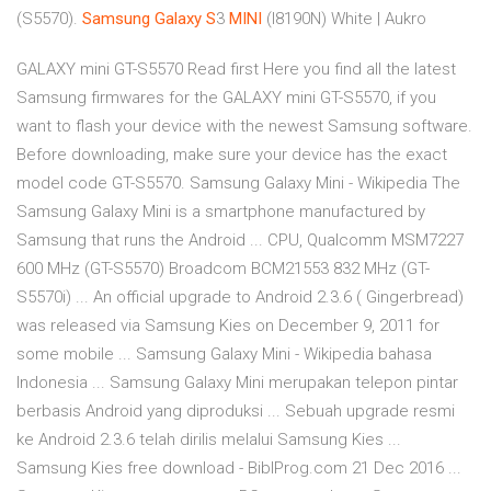
(S5570).
Samsung
Galaxy
S
3
MINI
(I8190N) White | Aukro
GALAXY mini GT-S5570 Read first Here you find all the latest
Samsung firmwares for the GALAXY mini GT-S5570, if you
want to flash your device with the newest Samsung software.
Before downloading, make sure your device has the exact
model code GT-S5570. Samsung Galaxy Mini - Wikipedia The
Samsung Galaxy Mini is a smartphone manufactured by
Samsung that runs the Android ... CPU, Qualcomm MSM7227
600 MHz (GT-S5570) Broadcom BCM21553 832 MHz (GT-
S5570i) ... An official upgrade to Android 2.3.6 ( Gingerbread)
was released via Samsung Kies on December 9, 2011 for
some mobile ... Samsung Galaxy Mini - Wikipedia bahasa
Indonesia ... Samsung Galaxy Mini merupakan telepon pintar
berbasis Android yang diproduksi ... Sebuah upgrade resmi
ke Android 2.3.6 telah dirilis melalui Samsung Kies ...
Samsung Kies free download - BiblProg.com 21 Dec 2016 ...