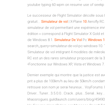
youtube typing 60 wpm on resume use of seekp
Le successeur de Flight Simulator décolle sous le
gratuit...
Simulateur
de
vol
| X-Plane
10
Aerofly RC.
simulateur de vol permettant une expérience immer
édition » correspond à Flight Simulator X Gold 
de Windows 8.1.
Simulateur
De
Vol
Pc
Windows
1
search_query=simulateur-de-vol-pc-windows-10. 
Simulateur de vol intégrant 4 modèles de mikroko
RC est un des rares simulateur proposant de la 3
•Fonctionne sur Windows XP, Vista et Windows 7.
Dernier exemple qui montre que la justice est av
prit a plus de 100km/h au lieu de 50km/h condam
retrouve son nom je serai heureux…
VoyForums: I
Driver...Tuner...3.5.0.0...Crack...plus...Serial...key.
khaosrogues.guildlaunch.com/users/blog/4549026/45