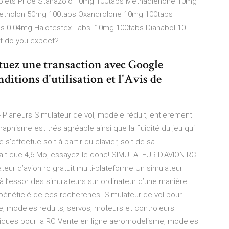
lets Price Stanazolo 10mg 100tabs Methadienone 10mg
etholon 50mg 100tabs Oxandrolone 10mg 100tabs
s 0.04mg Halotestex Tabs- 10mg 100tabs Dianabol 10…
at do you expect?
ctuez une transaction avec Google
ditions d'utilisation et l'Avis de
- Planeurs Simulateur de vol, modèle réduit, entierement
 graphisme est trés agréable ainsi que la fluidité du jeu qui
s'effectue soit à partir du clavier, soit de sa
fait que 4,6 Mo, essayez le donc! SIMULATEUR D'AVION RC
r d’avion rc gratuit multi-plateforme Un simulateur
 à l’essor des simulateurs sur ordinateur d’une manière
bénéficié de ces recherches. Simulateur de vol pour
, modeles reduits, servos, moteurs et controleurs
niques pour la RC Vente en ligne aeromodelisme, modeles