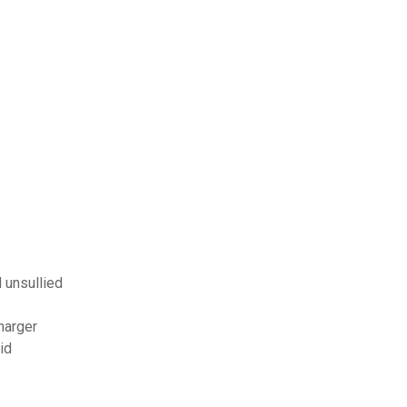
 unsullied
harger
id