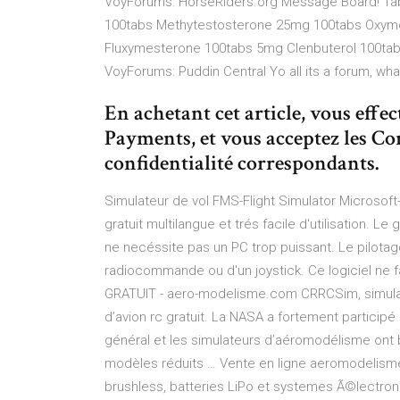
VoyForums: HorseRiders.org Message Board!
Tab
100tabs Methytestosterone 25mg 100tabs Oxym
Fluxymesterone 100tabs 5mg Clenbuterol 100tab
VoyForums: Puddin Central Yo all
its a forum, wh
En achetant cet article, vous effe
Payments, et vous acceptez les Con
confidentialité correspondants.
Simulateur de vol FMS-Flight Simulator Microsoft
gratuit multilangue et trés facile d'utilisation. Le
ne necéssite pas un PC trop puissant. Le pilotage 
radiocommande ou d'un joystick. Ce logiciel ne 
GRATUIT - aero-modelisme.com CRRCSim, simulateu
d’avion rc gratuit. La NASA a fortement participé
général et les simulateurs d’aéromodélisme ont 
modèles réduits … Vente en ligne aeromodelisme
brushless, batteries LiPo et systemes Ã©lectro