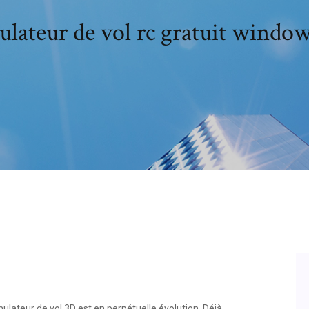
ulateur de vol rc gratuit window
mulateur de vol 3D est en perpétuelle évolution. Déjà