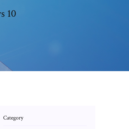
s 10
Category