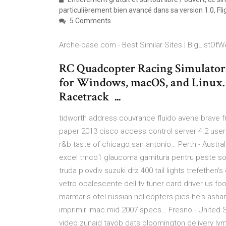
particulièrement bien avancé dans sa version 1.0, Fl
5 Comments
Arche-base.com - Best Similar Sites | BigListOf
RC Quadcopter Racing Simulator. 
for Windows, macOS, and Linux. B
Racetrack ...
tidworth address couvrance fluido avene brave f
paper 2013 cisco access control server 4.2 user
r&b taste of chicago san antonio…
Perth - Austral
excel tmco1 glaucoma garnitura pentru peste so
truda plovdiv suzuki drz 400 tail lights trefethe
vetro opalescente dell tv tuner card driver us f
marmaris otel russian helicopters pics he's as
imprimir imac mid 2007 specs…
Fresno - United 
video zunaid tayob dats bloomington delivery lym