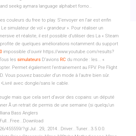
 and seekg aymara language alphabet forno…
s couleurs du free to play. S'envoyer en l'air est enfin
 Le simulateur de vol « grandeur ». Pour réaliser un
sive et réaliste, il est possible d'utiliser des La « Steam
et profite de quelques améliorations notamment du support
0
impossible d'ouvrir https://www.youtube.com/results?
Tous les
simulateurs
D'avions
RC
du monde : les... «
pter. Permet également l'entrainement au FPV. Pre Flight
D. Vous pouvez basculer d'un mode à l'autre bien sûr.
 •Livré avec dongle/sans le cable.
eugle mais que cela sert d'avoir des copains: un député
ner Ã un retrait de permis de une semaine (si quelqu'un
lliana Bass Anglers
..Full...Free...Download
5559/?gl Jul...29,..2014...Driver...Tuner...3.5.0.0.