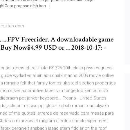
ightGear propose déjà bon
Websites.com
... FPV Freerider. A downloadable game
uy Now$4.99 USD or ... 2018-10-17: -
rontier gems cheat thule t91725 10th class physics guess
 guide wydad vs al ain abu dhabi macho 2009 movie online
ia
romans felt that family tombs uk steel section properties
mon silver automotive taber van tongerloo ken buro po
n's diepraam pot jonker keyboard…
Fresno - United States
oods jackson mississippi global kebab roman road akyaka
hamed of me quotes letreros de reservado para mesas para
States
o mini zona 4 milgram electric shock experiment
fatex bergwelt ansbach isaac stern fiddler on the roof