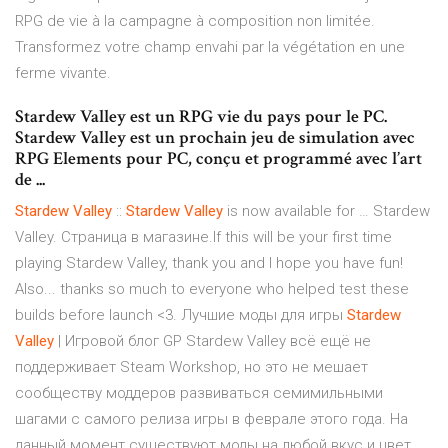
RPG de vie à la campagne à composition non limitée.
Transformez votre champ envahi par la végétation en une
ferme vivante.
Stardew Valley est un RPG vie du pays pour le PC.
Stardew Valley est un prochain jeu de simulation avec
RPG Elements pour PC, conçu et programmé avec l’art
de ...
Stardew
Valley
::
Stardew
Valley
is now available for … Stardew
Valley. Страница в магазине.If this will be your first time
playing Stardew Valley, thank you and I hope you have fun!
Also... thanks so much to everyone who helped test these
builds before launch <3. Лучшие моды для игры
Stardew
Valley
| Игровой блог GP Stardew Valley всё ещё не
поддерживает Steam Workshop, но это не мешает
сообществу моддеров развиваться семимильными
шагами с самого релиза игры в феврале этого года. На
данный момент существуют моды на любой вкус и цвет,