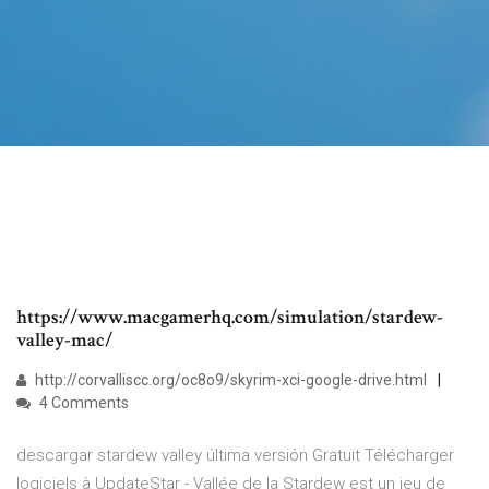
https://www.macgamerhq.com/simulation/stardew-
valley-mac/
http://corvalliscc.org/oc8o9/skyrim-xci-google-drive.html
4 Comments
descargar stardew valley última versión Gratuit Télécharger
logiciels à UpdateStar - Vallée de la Stardew est un jeu de