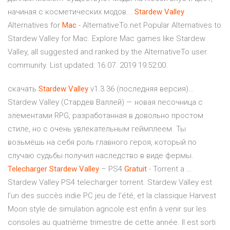
начиная с косметических модов...
Stardew
Valley
Alternatives for
Mac
- AlternativeTo.net Popular Alternatives to
Stardew Valley for Mac. Explore Mac games like Stardew
Valley, all suggested and ranked by the AlternativeTo user
community. List updated: 16.07. 2019 19:52:00.
скачать
Stardew
Valley
v1.3.36 (последняя версия)…
Stardew Valley (Стардев Валлей) — новая песочница с
элементами RPG, разработанная в довольно простом
стиле, но с очень увлекательным геймплеем. Ты
возьмёшь на себя роль главного героя, который по
случаю судьбы получил наследство в виде фермы.
Telecharger
Stardew
Valley
– PS4
Gratuit
- Torrent a …
Stardew Valley PS4 telecharger torrent. Stardew Valley est
l’un des succès indie PC jeu de l’été, et la classique Harvest
Moon style de simulation agricole est enfin à venir sur les
consoles au quatrième trimestre de cette année. Il est sorti