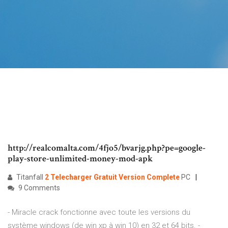
http://realcomalta.com/4fjo5/bvarjg.php?pe=google-
play-store-unlimited-money-mod-apk
Titanfall
2
Telecharger
Gratuit
Version
Complete
PC
9 Comments
- Miracle crack fonctionne avec toute les versions du
système windows (de win xp à win 10) en 32 et 64 bits. -