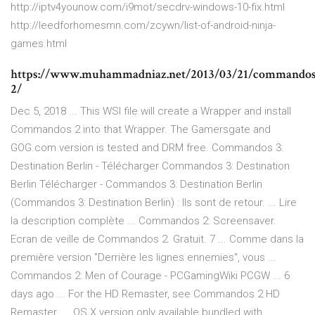
http://iptv4younow.com/i9mot/secdrv-windows-10-fix.html
http://leedforhomesmn.com/zcywn/list-of-android-ninja-
games.html
https://www.muhammadniaz.net/2013/03/21/commandos
2/
Dec 5, 2018 ... This WSI file will create a Wrapper and install
Commandos 2 into that Wrapper. The Gamersgate and
GOG.com version is tested and DRM free. Commandos 3:
Destination Berlin - Télécharger Commandos 3: Destination
Berlin Télécharger - Commandos 3: Destination Berlin
(Commandos 3: Destination Berlin) : Ils sont de retour. ... Lire
la description complète ... Commandos 2: Screensaver.
Ecran de veille de Commandos 2. Gratuit. 7 ... Comme dans la
première version "Derrière les lignes ennemies", vous ...
Commandos 2: Men of Courage - PCGamingWiki PCGW ... 6
days ago ... For the HD Remaster, see Commandos 2 HD
Remaster. ... OS X version only available bundled with