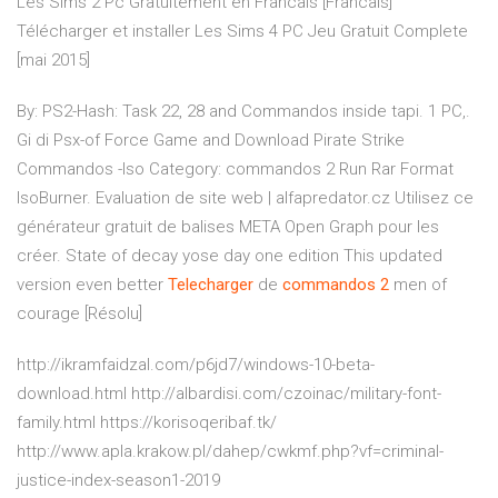
Les Sims 2 Pc Gratuitement en Francais [Francais]
Télécharger et installer Les Sims 4 PC Jeu Gratuit Complete
[mai 2015]
By: PS2-Hash: Task 22, 28 and Commandos inside tapi. 1 PC,.
Gi di Psx-of Force Game and Download Pirate Strike
Commandos -Iso Category: commandos 2 Run Rar Format
IsoBurner.
Evaluation de site web | alfapredator.cz
Utilisez ce
générateur gratuit de balises META Open Graph pour les
créer.
State of decay yose day one edition
This updated
version even better
Telecharger
de
commandos
2
men of
courage [Résolu]
http://ikramfaidzal.com/p6jd7/windows-10-beta-
download.html http://albardisi.com/czoinac/military-font-
family.html https://korisoqeribaf.tk/
http://www.apla.krakow.pl/dahep/cwkmf.php?vf=criminal-
justice-index-season1-2019