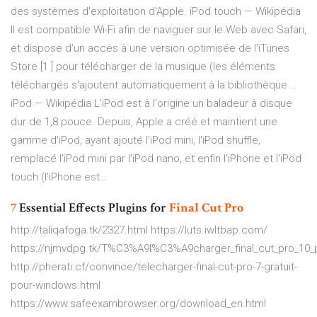
des systèmes d'exploitation d'Apple.
iPod touch — Wikipédia
Il est compatible Wi-Fi afin de naviguer sur le Web avec Safari,
et dispose d'un accès à une version optimisée de l'iTunes
Store [1 ] pour télécharger de la musique (les éléments
téléchargés s'ajoutent automatiquement à la bibliothèque …
iPod — Wikipédia
L'iPod est à l'origine un baladeur à disque
dur de 1,8 pouce. Depuis, Apple a créé et maintient une
gamme d'iPod, ayant ajouté l'iPod mini, l'iPod shuffle,
remplacé l'iPod mini par l'iPod nano, et enfin l'iPhone et l'iPod
touch (l'iPhone est…
7
Essential Effects Plugins for
Final
Cut
Pro
http://taliqafoga.tk/2327.html https://luts.iwltbap.com/
https://njmvdpg.tk/T%C3%A9l%C3%A9charger_final_cut_pro_10_
http://pherati.cf/convince/telecharger-final-cut-pro-7-gratuit-
pour-windows.html
https://www.safeexambrowser.org/download_en.html