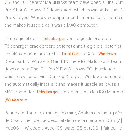
7
, 8 and 10
Therefor MalluHacks team developed a Final Cut
Pro X For Windows PC downloader which downloads Final Cut
Pro X to your Windows computer and automatically installs it
and makes it usable as it was a MAC computer!
jaimelogiciel.com -
Telecharger
vos Logiciels Préférés.
Télécharger crack propre et fonctionnait logiciels, patch et
les clés de série aujourd'hui.
Final Cut
Pro X for
Windows
-
Download for Win XP,
7
, 8 and 10
Therefor MalluHacks team
developed a Final Cut Pro X For Windows PC downloader
which downloads Final Cut Pro X to your Windows computer
and automatically installs it and makes it usable as it was a
MAC computer!
Télécharger
facilement tous les ISO Microsoft
(
Windows
et…
Pour éviter toute poursuite judiciaire, Apple a acquis auprès
de Cisco une licence d'exploitation de la marque « IOS » [7 ].
macOS — Wikipédia
Avec iOS, watchOS et tvOS, il fait partie