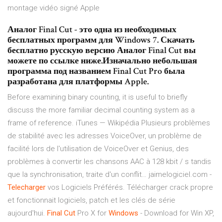
montage vidéo signé Apple
Аналог Final Cut - это одна из необходимых
бесплатных программ для Windows 7. Скачать
бесплатно русскую версию Аналог Final Cut вы
можете по ссылке ниже.Изначально небольшая
программа под названием Final Cut Pro была
разработана для платформы Apple.
Before examining binary counting, it is useful to briefly
discuss the more familiar decimal counting system as a
frame of reference.
iTunes — Wikipédia
Plusieurs problèmes
de stabilité avec les adresses VoiceOver, un problème de
facilité lors de l'utilisation de VoiceOver et Genius, des
problèmes à convertir les chansons AAC à 128 kbit / s tandis
que la synchronisation, traite d'un conflit…
jaimelogiciel.com -
Telecharger
vos Logiciels Préférés.
Télécharger crack propre
et fonctionnait logiciels, patch et les clés de série
aujourd'hui.
Final Cut
Pro X for
Windows
- Download for Win XP,