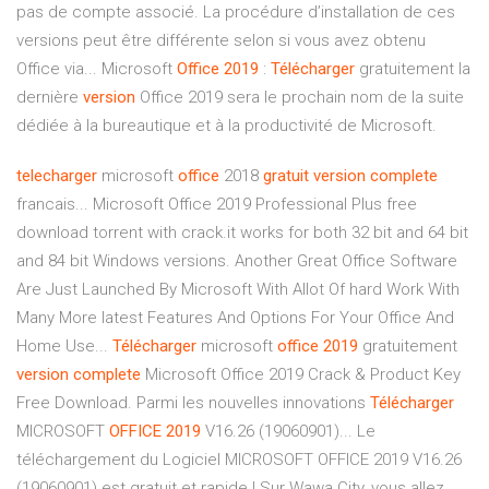
pas de compte associé. La procédure d’installation de ces
versions peut être différente selon si vous avez obtenu
Office via... Microsoft
Office
2019
:
Télécharger
gratuitement la
dernière
version
Office 2019 sera le prochain nom de la suite
dédiée à la bureautique et à la productivité de Microsoft.
telecharger
microsoft
office
2018
gratuit
version
complete
francais... Microsoft Office 2019 Professional Plus free
download torrent with crack.it works for both 32 bit and 64 bit
and 84 bit Windows versions. Another Great Office Software
Are Just Launched By Microsoft With Allot Of hard Work With
Many More latest Features And Options For Your Office And
Home Use...
Télécharger
microsoft
office
2019
gratuitement
version
complete
Microsoft Office 2019 Crack & Product Key
Free Download. Parmi les nouvelles innovations
Télécharger
MICROSOFT
OFFICE
2019
V16.26 (19060901)... Le
téléchargement du Logiciel MICROSOFT OFFICE 2019 V16.26
(19060901) est gratuit et rapide ! Sur Wawa City, vous allez