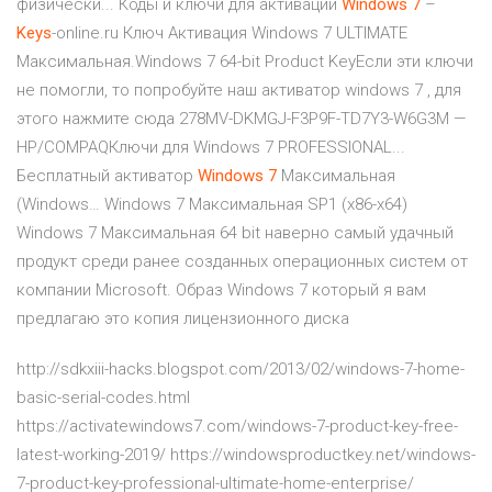
физически... Коды и ключи для активации
Windows
7
–
Keys
-online.ru Ключ Активация Windows 7 ULTIMATE
Максимальная.Windows 7 64-bit Product KeyЕсли эти ключи
не помогли, то попробуйте наш активатор windows 7 , для
этого нажмите сюда 278MV-DKMGJ-F3P9F-TD7Y3-W6G3M —
HP/COMPAQКлючи для Windows 7 PROFESSIONAL...
Бесплатный активатор
Windows
7
Максимальная
(Windows… Windows 7 Максимальная SP1 (x86-x64)
Windows 7 Максимальная 64 bit наверно самый удачный
продукт среди ранее созданных операционных систем от
компании Microsoft. Образ Windows 7 который я вам
предлагаю это копия лицензионного диска
http://sdkxiii-hacks.blogspot.com/2013/02/windows-7-home-
basic-serial-codes.html
https://activatewindows7.com/windows-7-product-key-free-
latest-working-2019/ https://windowsproductkey.net/windows-
7-product-key-professional-ultimate-home-enterprise/