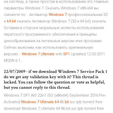
на систему, а также простая в использовании это главные
параметры Windows 7. Скачать Windows 7 x86-x64 вы
сможете по... Активатор
Windows
7
профессиональная 32
и
64
bit
скачать Активатор Windows 7 (32 и 64 bit) скачать.
Оставим в стороне моральные аспекты использования
пиратского программного обеспечения и принципы
ценообразования на легальные версии этих программ.
Сейчас выясним, как использовать оригинальную
версию...
Windows
7
Ultimate
with
SP
1
Updated 12.05.2011
MSDN 6.1…
22/07/2009 · if we download Windows 7 Service Pack 1
do we get any validation key with it? This thread is
locked. You can follow the question or vote as helpful,
but you cannot reply to this thread.
Windows 7 SP1 AIO 22in1 ISO (x86x64) September 2016 Pre-
Activated
Windows
7
Ultimate
64
86
bit
iso tpb torrent free
download
Windows 7 Ultimate 64 86 bit iso tpb torrent free