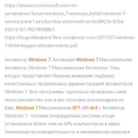
https://answers.microsoft.com/en-
us/windows/forum/windows_7-windows_install/windows-7-
service-pack-1-product-key-wont-work-on/0cf8421b-876d-
4561-b1b1-f9019f608fb5
https://bogvolkleaberti.files.wordpress.com/2017/07/windows-
7-64-bit-keygen-ultimate-warrior.pdf
Активатор
Windows
7
, Активация
Windows
7
Максимальная
Активатор Windows 7 Максимальная бесплатно. Наш
ресурс представляет Вашему вниманию подборку
качественных, проверенных администрацией активаторов
Windows 7. Все программы тщательно проверены нами
лично множество раз и мы спокойно рекомендуем их
Вам.
Windows
7
Максимальная
SP
1
x86-
x
64
+ Активатор
Windows 7 - топовая операционная система, когда
установлена более чем на 60% компьютеров в мире.
Уникальная производительность и минимальная нагрузка