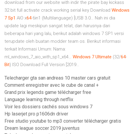
download from our website with indir the pirate bay kickass
32 bit full activate crack working serial key
Download
Windows
7
Sp1
AIO x
64
6in1 (Multilanguage) [USB 3.0…
Nah ini dia
update lagi meskipun sangat telat, dan harusnya dari
beberapa hari yang lalu, berikut adalah windows 7 SP1 versi
terupdate oleh buatan modder team os. Berikut informasi
terkait Informasi Umum: Nama:
ml_windows_7_aio_with_sp1_x64…
Windows
7
Ultimate
(32/
64
-
Bit
) ISO Download Full Version [2019…
Telecharger gta san andreas 10 master cars gratuit
Comment enregistrer avec le cube de canal +
Grand prix legends game télécharger free
Language learning through netflix
Voir les dossiers cachés sous windows 7
Hp laserjet pro p1606dn driver
Free studio youtube to mp3 converter télécharger gratis
Dream league soccer 2019 juventus