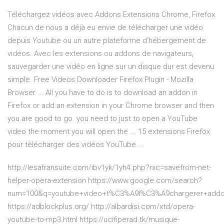
Téléchargez vidéos avec Addons Extensions Chrome, Firefox
Chacun de nous a déjà eu envie de télécharger une vidéo
depuis Youtube ou un autre plateforme d’hébergement de
vidéos. Avec les extensions ou addons de navigateurs,
sauvegarder une vidéo en ligne sur un disque dur est devenu
simple. Free Videos Downloader Firefox Plugin - Mozilla
Browser ... All you have to do is to download an addon in
Firefox or add an extension in your Chrome browser and then
you are good to go. you need to just to open a YouTube
video the moment you will open the ... 15 extensions Firefox
pour télécharger des vidéos YouTube ...
http://lesafransuite.com/ibv1yk/1yh4.php?rxc=savefrom-net-
helper-opera-extension https://www.google.com/search?
num=100&q=youtube+video+t%C3%A9l%C3%A9chargerer+addo
https://adblockplus.org/ http://albardisi.com/xtd/opera-
youtube-to-mp3.html https://ucifiperad.tk/musique-