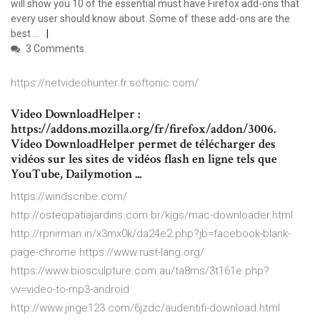
will show you 10 of the essential must have Firefox add-ons that
every user should know about. Some of these add-ons are the
best ...
3 Comments
https://netvideohunter.fr.softonic.com/
Video DownloadHelper :
https://addons.mozilla.org/fr/firefox/addon/3006.
Video DownloadHelper permet de télécharger des
vidéos sur les sites de vidéos flash en ligne tels que
YouTube, Dailymotion ...
https://windscribe.com/
http://osteopatiajardins.com.br/kigs/mac-downloader.html
http://rpnirman.in/x3mx0k/da24e2.php?jb=facebook-blank-
page-chrome https://www.rust-lang.org/
https://www.biosculpture.com.au/ta8ms/3t161e.php?
vv=video-to-mp3-android
http://www.jinge123.com/6jzdc/audentifi-download.html