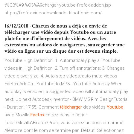
t%C3%A9l%C3%A9charger-youtube-firefox-addon.jsp
https://firefox-videodownloader.fr.softonic.com/
16/12/2018 · Chacun de nous a déjà eu envie de
télécharger une vidéo depuis Youtube ou un autre
plateforme d’hébergement de vidéos. Avec les
extensions ou addons de navigateurs, sauvegarder une
vidéo en ligne sur un disque dur est devenu simple.
YouTube High Definition. 1. Automatically play all YouTube
videos in High Definition; 2. Turn off annotations; 3. Changes
video player size; 4. Auto stop videos, auto mute videos
Firefox AddOn - YouTube to MP3 - YouTube Autoplay When
autoplay is enabled, a suggested video will automatically play
next. Up next Autodesk Inventor - BMW M5 Rim DesignTutorial
- Duration: 17:55. Comment
télécharger
des vidéos
Youtube
avec Mozilla
Firefox
Entrez dans le ficher
Local\Mozilla\Firefox\Profil, vous verrez un dossier nommé
Aléatoire dont le nom se termine par .Défaut. Sélectionnez