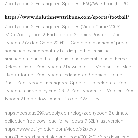
Zoo Tycoon 2: Endangered Species - FAQ/Walkthrough - PC ...
https://www.duluthnewstribune.com/sports/football/
Zoo Tycoon 2: Endangered Species (Video Game 2005) -
IMDb Zoo Tycoon 2: Endangered Species Poster ... Zoo
Tycoon 2 (Video Game 2004) ... Complete a series of preset
scenarios by successfully building and maintaining
amusement parks through business ownership as a theme ....
Release Date:. Zoo Tycoon 2 Download Full Version - for Mac
- Mac Informer Zoo Tycoon Endangered Species Theme
Pack. Zoo Tycoon Endangered Specie ...To celebrate Zoo
Tycoon's anniversary and. 28. 2. Zoo Tycoon Trial Version. Zoo
tycoon 2 horse downloads - Project 425 Huey
https://bestaup299.weebly.com/blog/zoo-tycoon-2-ultimate-
collection-free-download-for-windows-7-32bit-last-version
https://www.dailymotion.com/video/x2txbvb
http://blogecahsantri.blogspot.com/2012/01/free-download-