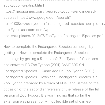
zoo-tycoon-2-extinct.html
https://megagames.com/fixes/zoo-tycoon-2-endangered-
species https://www.google.com/search?
num=100&q=zoo+tycoon+2+endangered+species+complete+v
http://ymiclassroom.com/wp-
content/uploads/2012/07/ZooTycoonEndangeredSpecies.pdf
How to complete the Endangered Species campaign by
getting ... How to complete the Endangered Species
campaign by getting a 5-star zoo?, Zoo Tycoon 2 Questions
and answers, PC Zoo Tycoon (2001) GAME ADD-ON
Endangered Species ... Game Add-On Zoo Tycoon (2001) -
Endangered Species - Download. Endangered Species is a ...
Zoo Tycoon prepared by a team of Blue Fang Games on the
occasion of the second anniversary of the release of the full
version of Zoo Tycoon. It is worth noting that so far the
extension was present only in collectible set of games-