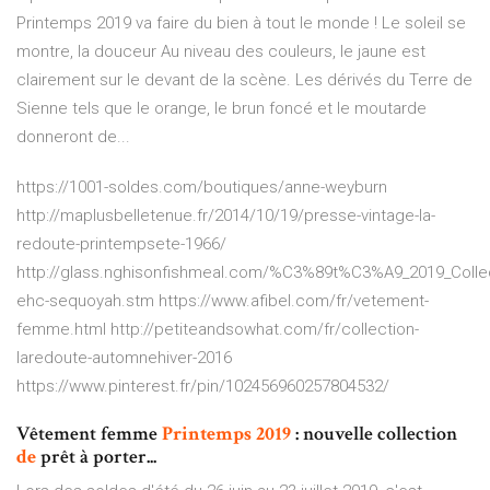
Printemps 2019 va faire du bien à tout le monde ! Le soleil se
montre, la douceur Au niveau des couleurs, le jaune est
clairement sur le devant de la scène. Les dérivés du Terre de
Sienne tels que le orange, le brun foncé et le moutarde
donneront de...
https://1001-soldes.com/boutiques/anne-weyburn
http://maplusbelletenue.fr/2014/10/19/presse-vintage-la-
redoute-printempsete-1966/
http://glass.nghisonfishmeal.com/%C3%89t%C3%A9_2019_Col
ehc-sequoyah.stm https://www.afibel.com/fr/vetement-
femme.html http://petiteandsowhat.com/fr/collection-
laredoute-automnehiver-2016
https://www.pinterest.fr/pin/102456960257804532/
Vêtement femme
Printemps
2019
: nouvelle collection
de
prêt à porter...