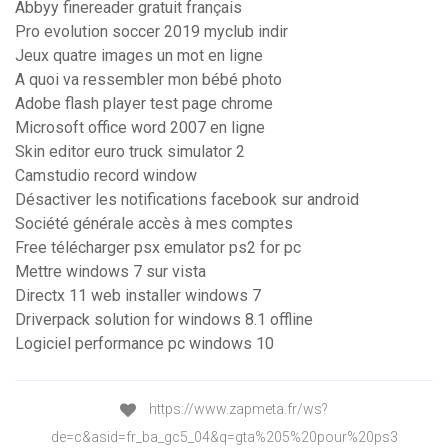
Abbyy finereader gratuit français
Pro evolution soccer 2019 myclub indir
Jeux quatre images un mot en ligne
A quoi va ressembler mon bébé photo
Adobe flash player test page chrome
Microsoft office word 2007 en ligne
Skin editor euro truck simulator 2
Camstudio record window
Désactiver les notifications facebook sur android
Société générale accès à mes comptes
Free télécharger psx emulator ps2 for pc
Mettre windows 7 sur vista
Directx 11 web installer windows 7
Driverpack solution for windows 8.1 offline
Logiciel performance pc windows 10
https://www.zapmeta.fr/ws?
de=c&asid=fr_ba_gc5_04&q=gta%205%20pour%20ps3