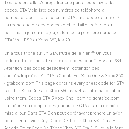
Il est déconseillé d'enregistrer une partie jouée avec des
codes. GTA V : la liste des numéros de téléphone à
composer pour ... Que serait un GTA sans code de triche ? ...
La recherche de ces codes semble d'ailleurs être pour
certains un jeu dans le jeu, et lors de la première sortie de
GTA V sur PS3 et Xbox 360, les 20 ...
On a tous triché sur un GTA, inutile de le nier 🙂 On vous
redonne toute une liste de cheat codes pour GTA V sur PS4.
Attention, ces codes désactivent l’obtention des
succès/trophées. All GTA 5 Cheats For Xbox One & Xbox 360
- gtaboom.com This page contains every cheat code for GTA
5 on the Xbox One and Xbox 360 as well as information about
using them. Codes GTA 5 Xbox One - gaming.gentside.com
La théorie du complot des joueurs de GTA 5 sur la dernière
mise à jour; Dans GTA 5 on peut dorénavant prendre un avion
pour aller à... Vice City ! Code De Triche Xbox 360 Gta 5 –
Arcade Fever Code De Triche Xbox 360 Gta 5. Si vous le faire